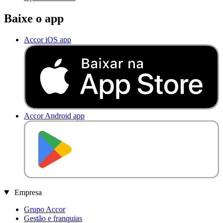
Baixe o app
Accor iOS app
Accor Android app
D
I
S
P
O
N
Í
V
E
L
N
O
Empresa
Grupo Accor
Gestão e franquias