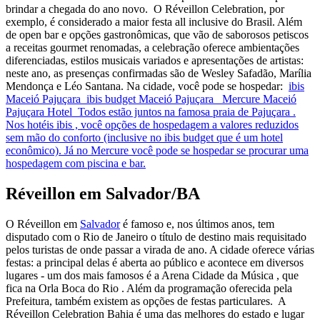
brindar a chegada do ano novo. O Réveillon Celebration, por
exemplo, é considerado a maior festa all inclusive do Brasil. Além
de open bar e opções gastronômicas, que vão de saborosos petiscos
a receitas gourmet renomadas, a celebração oferece ambientações
diferenciadas, estilos musicais variados e apresentações de artistas:
neste ano, as presenças confirmadas são de Wesley Safadão, Marília
Mendonça e Léo Santana. Na cidade, você pode se hospedar:
ibis
Maceió Pajuçara
ibis budget Maceió Pajuçara
Mercure Maceió
Pajuçara Hotel Todos estão juntos na famosa praia de Pajuçara .
Nos
hotéis ibis , você opções de hospedagem a valores reduzidos
sem mão do conforto (inclusive no
ibis budget que é um hotel
econômico). Já no
Mercure você pode se hospedar se procurar uma
hospedagem com piscina e bar.
Réveillon em Salvador/BA
O Réveillon em
Salvador
é famoso e, nos últimos anos, tem
disputado com o Rio de Janeiro o título de destino mais requisitado
pelos turistas de onde passar a virada de ano. A cidade oferece várias
festas: a principal delas é aberta ao público e acontece em diversos
lugares - um dos mais famosos é a Arena Cidade da Música , que
fica na Orla Boca do Rio . Além da programação oferecida pela
Prefeitura, também existem as opções de festas particulares. A
Réveillon Celebration Bahia é uma das melhores do estado e lugar