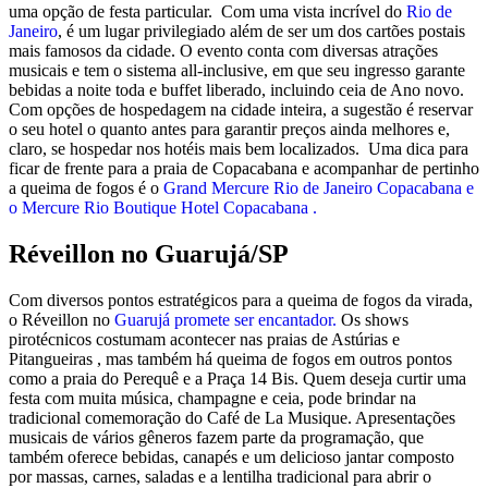
uma opção de festa particular. Com uma vista incrível do
Rio de
Janeiro
, é um lugar privilegiado além de ser um dos cartões postais
mais famosos da cidade. O evento conta com diversas atrações
musicais e tem o sistema all-inclusive, em que seu ingresso garante
bebidas a noite toda e buffet liberado, incluindo ceia de Ano novo.
Com opções de hospedagem na cidade inteira, a sugestão é reservar
o seu hotel o quanto antes para garantir preços ainda melhores e,
claro, se hospedar nos hotéis mais bem localizados. Uma dica para
ficar de frente para a praia de Copacabana e acompanhar de pertinho
a queima de fogos é o
Grand Mercure Rio de Janeiro Copacabana e
o
Mercure Rio Boutique Hotel Copacabana .
Réveillon no Guarujá/SP
Com diversos pontos estratégicos para a queima de fogos da virada,
o Réveillon no
Guarujá
promete ser encantador.
Os shows
pirotécnicos costumam acontecer nas praias de Astúrias e
Pitangueiras , mas também há queima de fogos em outros pontos
como a praia do Perequê e a Praça 14 Bis. Quem deseja curtir uma
festa com muita música, champagne e ceia, pode brindar na
tradicional comemoração do Café de La Musique. Apresentações
musicais de vários gêneros fazem parte da programação, que
também oferece bebidas, canapés e um delicioso jantar composto
por massas, carnes, saladas e a lentilha tradicional para abrir o