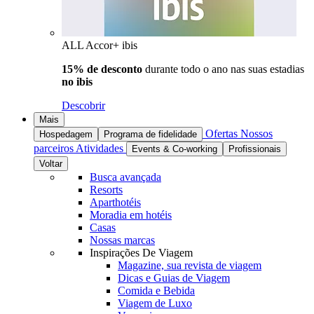
ALL Accor+ ibis
15% de desconto
durante todo o ano nas suas estadias
no ibis
Descobrir
Mais
Ofertas
Nossos
Hospedagem
Programa de fidelidade
parceiros
Atividades
Events & Co-working
Profissionais
Voltar
Busca avançada
Resorts
Aparthotéis
Moradia em hotéis
Casas
Nossas marcas
Inspirações De Viagem
Magazine, sua revista de viagem
Dicas e Guias de Viagem
Comida e Bebida
Viagem de Luxo