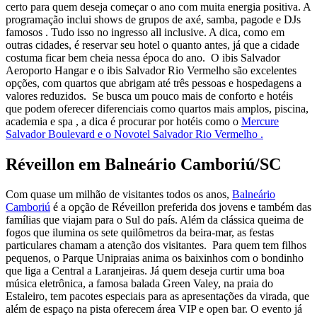
certo para quem deseja começar o ano com muita energia positiva. A
programação inclui shows de grupos de axé, samba, pagode e DJs
famosos . Tudo isso no ingresso all inclusive. A dica, como em
outras cidades, é reservar seu hotel o quanto antes, já que a cidade
costuma ficar bem cheia nessa época do ano. O ibis Salvador
Aeroporto Hangar e o ibis Salvador Rio Vermelho são excelentes
opções, com quartos que abrigam até três pessoas e hospedagens a
valores reduzidos. Se busca um pouco mais de conforto e hotéis
que podem oferecer diferenciais como quartos mais amplos, piscina,
academia e spa , a dica é procurar por hotéis como o
Mercure
Salvador Boulevard e o
Novotel Salvador Rio Vermelho .
Réveillon em Balneário Camboriú/SC
Com quase um milhão de visitantes todos os anos,
Balneário
Camboriú
é a opção de Réveillon preferida dos jovens e também das
famílias que viajam para o Sul do país. Além da clássica queima de
fogos que ilumina os sete quilômetros da beira-mar, as festas
particulares chamam a atenção dos visitantes. Para quem tem filhos
pequenos, o Parque Unipraias anima os baixinhos com o bondinho
que liga a Central a Laranjeiras. Já quem deseja curtir uma boa
música eletrônica, a famosa balada Green Valey, na praia do
Estaleiro, tem pacotes especiais para as apresentações da virada, que
além de espaço na pista oferecem área VIP e open bar. O evento já