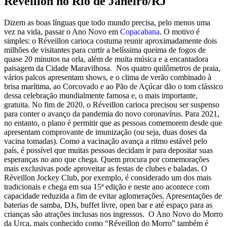
Réveillon no Rio de Janeiro/RJ
Dizem as boas línguas que todo mundo precisa, pelo menos uma
vez na vida, passar o Ano Novo em
Copacabana
. O motivo é
simples: o Réveillon carioca costuma reunir aproximadamente dois
milhões de visitantes para curtir a belíssima queima de fogos de
quase 20 minutos na orla, além de muita música e a encantadora
paisagem da Cidade Maravilhosa. Nos quatro quilômetros de praia,
vários palcos apresentam shows, e o clima de verão combinado à
brisa marítima, ao Corcovado e ao Pão de Açúcar dão o tom clássico
dessa celebração mundialmente famosa e, o mais importante,
gratuita. No fim de 2020, o Réveillon carioca precisou ser suspenso
para conter o avanço da pandemia do novo coronavírus. Para 2021,
no entanto, o plano é permitir que as pessoas comemorem desde que
apresentam comprovante de imunização (ou seja, duas doses da
vacina tomadas). Como a vacinação avança a ritmo estável pelo
país, é possível que muitas pessoas decidam ir para depositar suas
esperanças no ano que chega. Quem procura por comemorações
mais exclusivas pode aproveitar as festas de clubes e baladas. O
Réveillon Jockey Club, por exemplo, é considerado um dos mais
tradicionais e chega em sua 15ª edição e neste ano acontece com
capacidade reduzida a fim de evitar aglomerações. Apresentações de
baterias de samba, DJs, buffet livre, open bar e até espaço para as
crianças são atrações inclusas nos ingressos. O Ano Novo do Morro
da Urca, mais conhecido como “Réveillon do Morro” também é