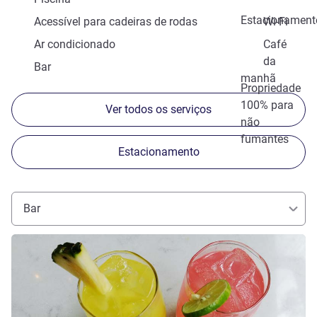
Estacionament
Acessível para cadeiras de rodas
Wi-Fi
Ar condicionado
Café
da
Bar
manhã
Propriedade
100% para
Ver todos os serviços
não
fumantes
Estacionamento
Bar
Ver detalhes