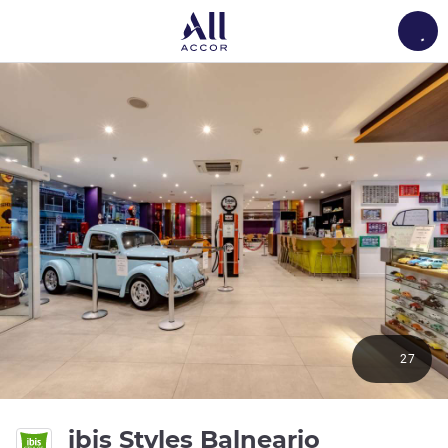
Load
27
ibis Styles Balneario