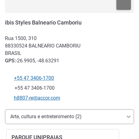
ibis Styles Balneario Camboriu
Rua 1500, 310
88330524
BALNEARIO CAMBORIU
BRASIL
GPS
:
-26.9905, -48.63291
+55 47 3406-1700
Telefone
Fax
+55 47 3406-1700
E-mail de contato
h8807-re@accor.com
Acesso e transporte
Arte, cultura e entretenimento (2)
PARQUE UNIPRAIAS