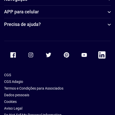
APP para celular
Precisa de ajuda?
Accor Facebook
Accor Instagram
Accor Twitter
Accor Pinterest
Accor Youtube
Accor Li
CGS
CGS Adagio
Termos e Condições para Associados
Dados pessoais
Cookies
Aviso Legal
Do Not Sell My Personal Information