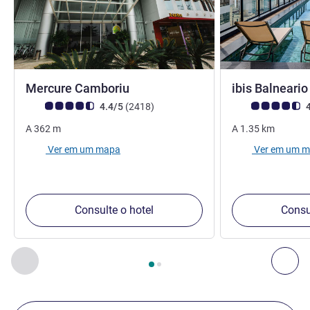
4 estrelas
Mercure Camboriu
ibis Balneari
Classificação clientes Avis (Classificação ALL)
comentários
Classificação clie
4.4/5
(2418
)
4
A
362
m
A
1.35
km
Ver em um mapa
Ver em um 
Consulte o hotel
Consu
Página
1
de
2
, Nossos outros estabelecimentos nas proximid
Anterior - Nossos outros estabelecimentos nas proximid
Pró