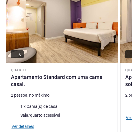
6
QUARTO
QU
Apartamento Standard com uma cama
Ap
casal.
sol
2 pessoa, no máximo
2 p
Roupa de cama
Rou
1 x Cama(s) de casal
Sala/quarto acessível
Ver
Ver detalhes