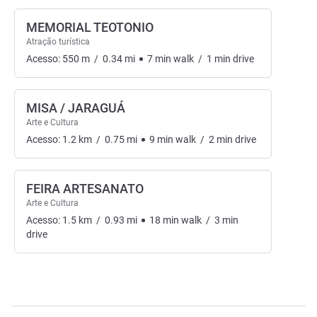
MEMORIAL TEOTONIO
Atração turística
Acesso:
550
m
/
0.34
mi
7
min
walk
/
1
min
drive
MISA / JARAGUÁ
Arte e Cultura
Acesso:
1.2
km
/
0.75
mi
9
min
walk
/
2
min
drive
FEIRA ARTESANATO
Arte e Cultura
Acesso:
1.5
km
/
0.93
mi
18
min
walk
/
3
min
drive