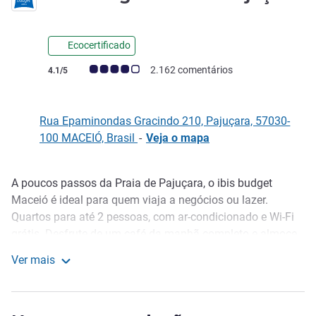
Ecocertificado
Classificação clientes Avis (Classificação ALL)
2.162 comentários
4.1/5
Rua Epaminondas Gracindo 210, Pajuçara, 57030-
100 MACEIÓ, Brasil
-
Veja o mapa
A poucos passos da Praia de Pajuçara, o ibis budget
Descrição
Maceió é ideal para quem viaja a negócios ou lazer.
Quartos para até 2 pessoas, com ar-condicionado e Wi-Fi
grátis. Desfrute de um café da manhã completo e almoce
no Restaurante Maendú, famoso pela brasilidade nos
Ver mais
pratos. Temos loja de conveniência 24h, business center e
ibis budget Maceió Pajuçara
estacionamento tarifado (vagas limitadas). Somos pet
friendly: traga seu bichinho (mediante taxa e cartão de