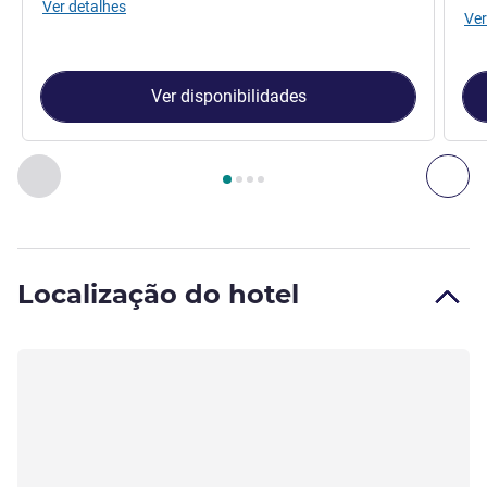
Ver detalhes
Ver
Ver disponibilidades
Página
1
de
4
, Quarto 1 : Quarto standard com uma cama de 
Anterior - Quarto
Pró
Localização do hotel