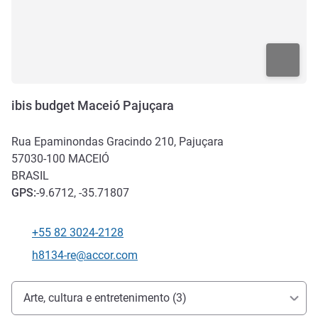
ibis budget Maceió Pajuçara
Rua Epaminondas Gracindo 210, Pajuçara
57030-100
MACEIÓ
BRASIL
GPS
:
-9.6712, -35.71807
+55 82 3024-2128
Telefone
E-mail de contato
h8134-re@accor.com
Acesso e transporte
Arte, cultura e entretenimento (3)