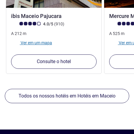
3 estrelas
ibis Maceio Pajucara
Mercure M
Classificação clientes Avis (Classificação ALL)
comentários
Classificação
4.0/5
(910
)
A
212
m
A
525
m
Ver em um mapa
Ver em
Consulte o hotel
Todos os nossos hotéis em Hotéis em Maceio