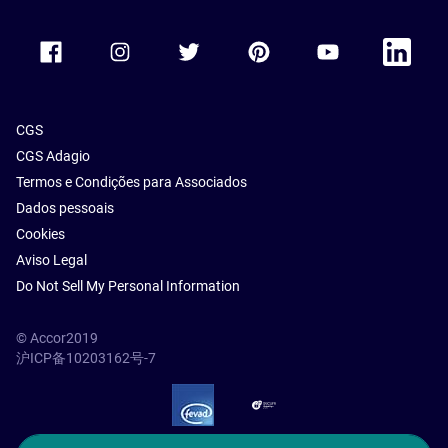
Accor Facebook
Accor Instagram
Accor Twitter
Accor Pinterest
Accor Youtube
Accor Li
CGS
CGS Adagio
Termos e Condições para Associados
Dados pessoais
Cookies
Aviso Legal
Do Not Sell My Personal Information
© Accor2019
沪ICP备10203162号-7
SSL Secure – globalSign