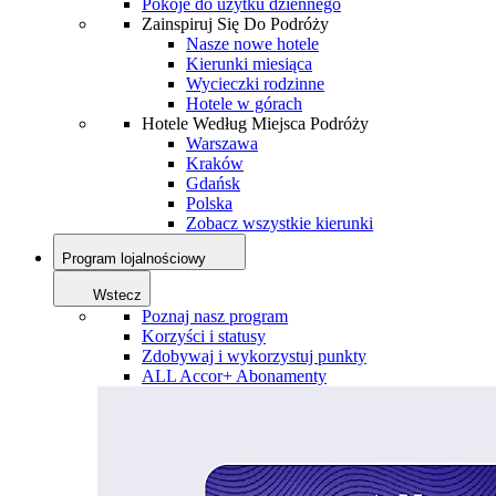
Pokoje do użytku dziennego
Zainspiruj Się Do Podróży
Nasze nowe hotele
Kierunki miesiąca
Wycieczki rodzinne
Hotele w górach
Hotele Według Miejsca Podróży
Warszawa
Kraków
Gdańsk
Polska
Zobacz wszystkie kierunki
Program lojalnościowy
Wstecz
Poznaj nasz program
Korzyści i statusy
Zdobywaj i wykorzystuj punkty
ALL Accor+ Abonamenty