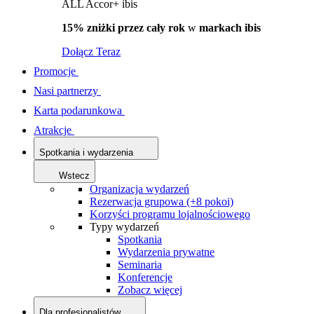
ALL Accor+ ibis
15% zniżki przez cały rok
w
markach ibis
Dołącz Teraz
Promocje
Nasi partnerzy
Karta podarunkowa
Atrakcje
Spotkania i wydarzenia
Wstecz
Organizacja wydarzeń
Rezerwacja grupowa (+8 pokoi)
Korzyści programu lojalnościowego
Typy wydarzeń
Spotkania
Wydarzenia prywatne
Seminaria
Konferencje
Zobacz więcej
Dla profesjonalistów