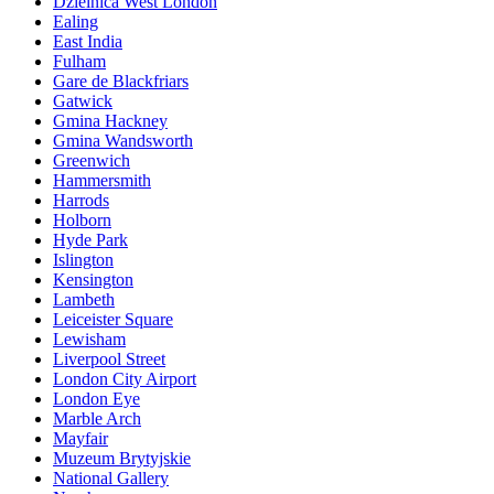
Dzielnica West London
Ealing
East India
Fulham
Gare de Blackfriars
Gatwick
Gmina Hackney
Gmina Wandsworth
Greenwich
Hammersmith
Harrods
Holborn
Hyde Park
Islington
Kensington
Lambeth
Leiceister Square
Lewisham
Liverpool Street
London City Airport
London Eye
Marble Arch
Mayfair
Muzeum Brytyjskie
National Gallery