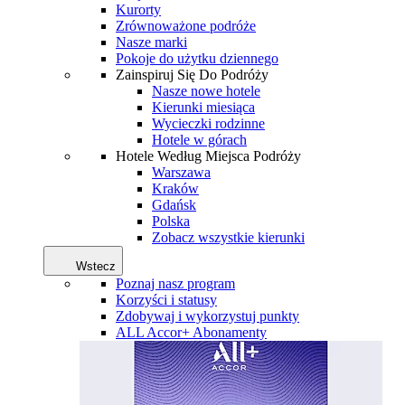
Kurorty
Zrównoważone podróże
Nasze marki
Pokoje do użytku dziennego
Zainspiruj Się Do Podróży
Nasze nowe hotele
Kierunki miesiąca
Wycieczki rodzinne
Hotele w górach
Hotele Według Miejsca Podróży
Warszawa
Kraków
Gdańsk
Polska
Zobacz wszystkie kierunki
Wstecz
Poznaj nasz program
Korzyści i statusy
Zdobywaj i wykorzystuj punkty
ALL Accor+ Abonamenty