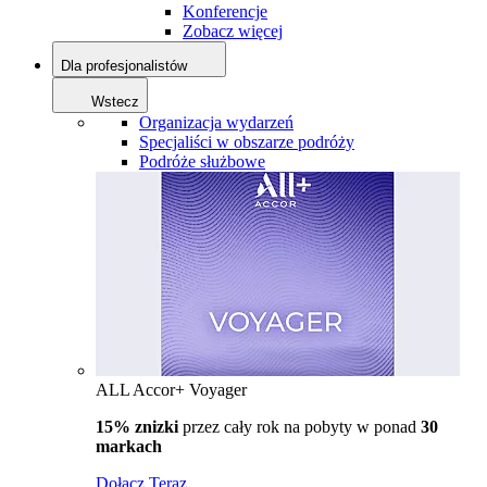
Konferencje
Zobacz więcej
Dla profesjonalistów
Wstecz
Organizacja wydarzeń
Specjaliści w obszarze podróży
Podróże służbowe
ALL Accor+ Voyager
15% znizki
przez cały rok na pobyty w ponad
30
markach
Dołącz Teraz