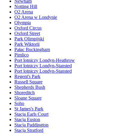
Newham
Notting Hill
O2 Arena
O2 Arena w Londynie
Olympia
Oxford Circus
Oxford Street
Park Olimpijski
Park Wiktorii
Pałac Buckingham
Pimlico
Port lotniczy Londyn-Heathrow
Port lotniczy Londyn-Stansted
Port lotniczy Londyn-Stansted
Regent's Park
Russell Square
Shepherds Bush
Shoreditch
Sloane Square
Soho
St James's Park
Stacja Earls Court
Stacja Euston
Stacja Paddington
Stacja Stratford