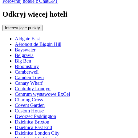
Porównuj hotele z ChatGPT
Odkryj więcej hoteli
Interesujące punkty
Aldgate East
Aéroport de Biggin Hill
Bayswater
Belgravia
Big Ben
Bloomsbury
Camberwell
Camden Town
Canary Wharf
Centralny Londyn
Centrum wystawowe ExCel
Charing Cross
Covent Garden
Custom House
Dworzec Paddington
Dzielnica Brixton
Dzielnica East End
Dzielnica London City