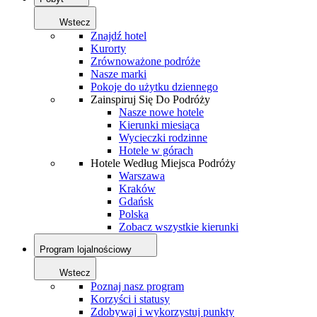
Wstecz
Znajdź hotel
Kurorty
Zrównoważone podróże
Nasze marki
Pokoje do użytku dziennego
Zainspiruj Się Do Podróży
Nasze nowe hotele
Kierunki miesiąca
Wycieczki rodzinne
Hotele w górach
Hotele Według Miejsca Podróży
Warszawa
Kraków
Gdańsk
Polska
Zobacz wszystkie kierunki
Program lojalnościowy
Wstecz
Poznaj nasz program
Korzyści i statusy
Zdobywaj i wykorzystuj punkty