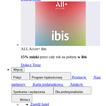
ALL Accor+ ibis
15% znizki
przez cały rok na pobyty
w ibis
Dołącz Teraz
Więcej
Promocje
Nasi
Pobyt
Program lojalnościowy
partnerzy
Karta podarunkowa
Atrakcje
Spotkania i wydarzenia
Dla profesjonalistów
Wstecz
Znajdź hotel