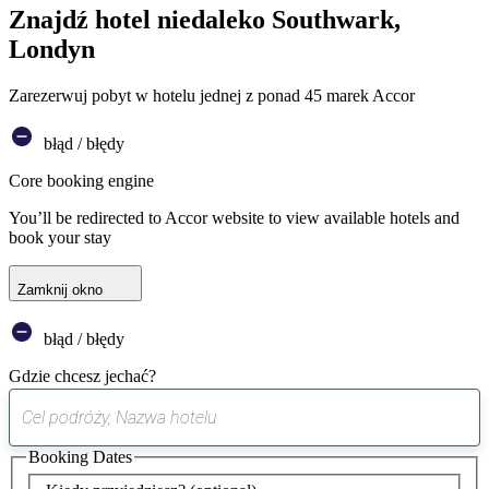
Znajdź hotel niedaleko Southwark,
Londyn
Zarezerwuj pobyt w hotelu jednej z ponad 45 marek Accor
błąd / błędy
Core booking engine
You’ll be redirected to Accor website to view available hotels and
book your stay
Zamknij okno
błąd / błędy
Gdzie chcesz jechać?
0
sugestia
Booking Dates
została
znaleziona