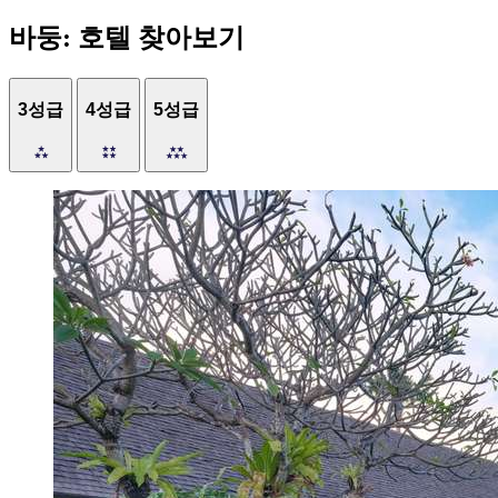
바둥: 호텔 찾아보기
3성급
4성급
5성급