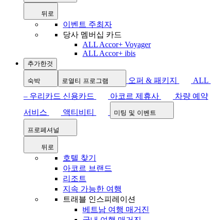
뒤로
이벤트 주최자
당사 멤버십 카드
ALL Accor+ Voyager
ALL Accor+ ibis
추가한것
오퍼 & 패키지
ALL
숙박
로열티 프로그램
– 우리카드 신용카드
아코르 제휴사
차량 예약
서비스
액티비티
미팅 및 이벤트
프로페셔널
뒤로
호텔 찾기
아코르 브랜드
리조트
지속 가능한 여행
트래블 인스피레이션
베트남 여행 매거진
국내 여행 매거진