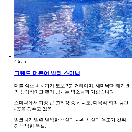
4.6 / 5
그랜드 머큐어 발리 스미냑
더블 식스 비치까지 도보 2분 거리이며, 세미냑과 레기안
의 상징적이고 활기 넘치는 명소들과 가깝습니다.
스미냑에서 가장 큰 연회장 중 하나로, 다목적 회의 공간
4곳을 갖추고 있음
발코니가 딸린 널찍한 객실과 샤워 시설과 욕조가 갖춰
진 넉넉한 욕실.