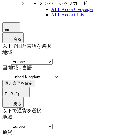
メンバーシップカード
ALL Accor+ Voyager
ALL Accor+ ibis
en
戻る
以下で国と言語を選択
地域
国/地域 - 言語
国と言語を確定
EUR
(€)
戻る
以下で通貨を選択
地域
通貨