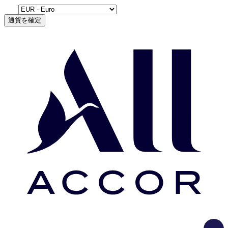
通貨を確定
Load