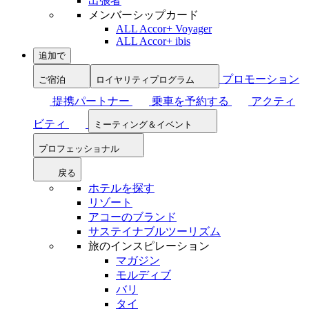
出張者
メンバーシップカード
ALL Accor+ Voyager
ALL Accor+ ibis
追加で
プロモーション
ご宿泊
ロイヤリティプログラム
提携パートナー
乗車を予約する
アクティ
ビティ
ミーティング＆イベント
プロフェッショナル
戻る
ホテルを探す
リゾート
アコーのブランド
サステイナブルツーリズム
旅のインスピレーション
マガジン
モルディブ
バリ
タイ