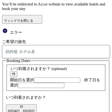
You’ll be redirected to Accor website to view available hotels and
book your stay
ウィンドウを閉じる
エラー
ご希望の旅先
0
ア
Booking Dates
ド
バ
いつ到着されますか？
(optional)
イ
ス
の
開始日を選択
終了日を
検
選択
索
結
いつ到着されますか？
果
8月04日
8月05日