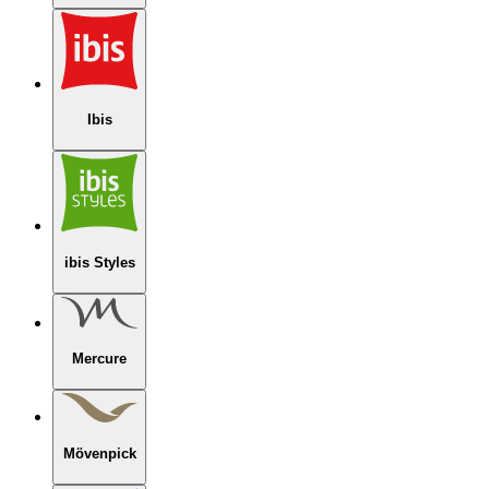
Ibis
ibis Styles
Mercure
Mövenpick