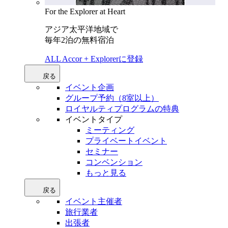
For the Explorer at Heart
アジア太平洋地域で
毎年2泊の無料宿泊
ALL Accor + Explorerに登録
戻る
イベント企画
グループ予約（8室以上）
ロイヤルティプログラムの特典
イベントタイプ
ミーティング
プライベートイベント
セミナー
コンベンション
もっと見る
戻る
イベント主催者
旅行業者
出張者