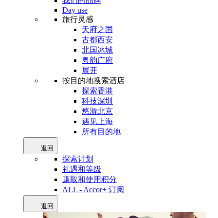
我们的品牌
Day use
旅行灵感
天府之国
古都西安
北国冰城
粤韵广府
展开
按目的地搜索酒店
探索香港
科技深圳
悠游北京
遇见上海
所有目的地
返回
探索计划
礼遇和等级
赚取和使用积分
ALL - Accor+ 订阅
返回