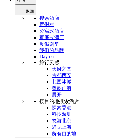
住宿
返回
搜索酒店
度假村
公寓式酒店
家庭式酒店
度假别墅
我们的品牌
Day use
旅行灵感
天府之国
古都西安
北国冰城
粤韵广府
展开
按目的地搜索酒店
探索香港
科技深圳
悠游北京
遇见上海
所有目的地