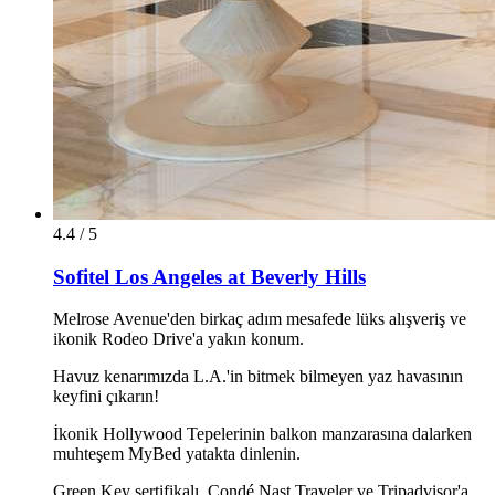
4.4 / 5
Sofitel Los Angeles at Beverly Hills
Melrose Avenue'den birkaç adım mesafede lüks alışveriş ve
ikonik Rodeo Drive'a yakın konum.
Havuz kenarımızda L.A.'in bitmek bilmeyen yaz havasının
keyfini çıkarın!
İkonik Hollywood Tepelerinin balkon manzarasına dalarken
muhteşem MyBed yatakta dinlenin.
Green Key sertifikalı, Condé Nast Traveler ve Tripadvisor'a