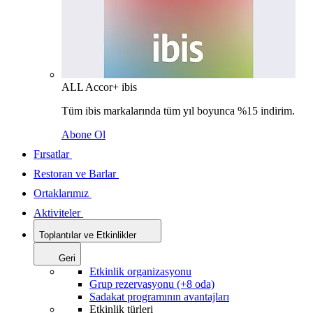
ALL Accor+ ibis
Tüm ibis markalarında tüm yıl boyunca %15 indirim.
Abone Ol
Fırsatlar
Restoran ve Barlar
Ortaklarımız
Aktiviteler
Toplantılar ve Etkinlikler
Geri
Etkinlik organizasyonu
Grup rezervasyonu (+8 oda)
Sadakat programının avantajları
Etkinlik türleri