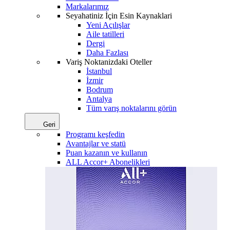
Markalarımız
Seyahatiniz İçin Esin Kaynaklari
Yeni Açılışlar
Aile tatilleri
Dergi
Daha Fazlası
Variş Noktanizdaki Oteller
İstanbul
İzmir
Bodrum
Antalya
Tüm varış noktalarını görün
Geri
Programı keşfedin
Avantajlar ve statü
Puan kazanın ve kullanın
ALL Accor+ Abonelikleri