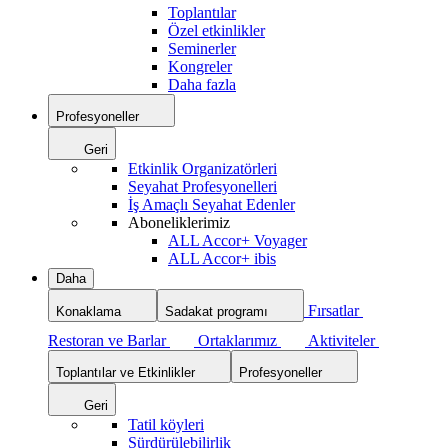
Toplantılar
Özel etkinlikler
Seminerler
Kongreler
Daha fazla
Profesyoneller
Geri
Etkinlik Organizatörleri
Seyahat Profesyonelleri
İş Amaçlı Seyahat Edenler
Aboneliklerimiz
ALL Accor+ Voyager
ALL Accor+ ibis
Daha
Fırsatlar
Konaklama
Sadakat programı
Restoran ve Barlar
Ortaklarımız
Aktiviteler
Toplantılar ve Etkinlikler
Profesyoneller
Geri
Tatil köyleri
Sürdürülebilirlik