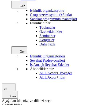
Geri
Etkinlik organizasyonu
Grup rezervasyonu (+8 oda)
Sadakat programının avantajları
Etkinlik türleri
Toplantılar
Özel etkinlikler
Seminerler
Kongreler
Daha fazla
Geri
Etkinlik Organizatörleri
Seyahat Profesyonelleri
İş Amaçlı Seyahat Edenler
Aboneliklerimiz
ALL Accor+ Voyager
ALL Accor+ ibis
en
Geri
Aşağıdan ülkenizi ve dilinizi seçin
Coğrafi bölge