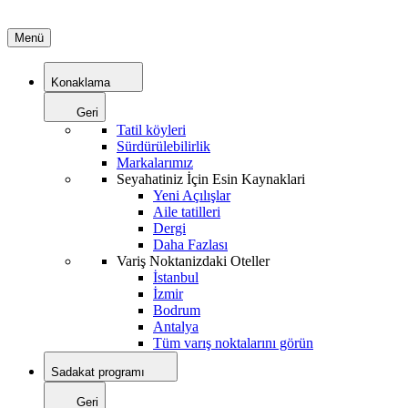
Menü
Konaklama
Geri
Tatil köyleri
Sürdürülebilirlik
Markalarımız
Seyahatiniz İçin Esin Kaynaklari
Yeni Açılışlar
Aile tatilleri
Dergi
Daha Fazlası
Variş Noktanizdaki Oteller
İstanbul
İzmir
Bodrum
Antalya
Tüm varış noktalarını görün
Sadakat programı
Geri