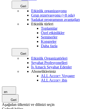
Geri
Etkinlik organizasyonu
Grup rezervasyonu (+8 oda)
Sadakat programının avantajları
Etkinlik türleri
Toplantılar
Özel etkinlikler
Seminerler
Kongreler
Daha fazla
Geri
Etkinlik Organizatörleri
Seyahat Profesyonelleri
İş Amaçlı Seyahat Edenler
Aboneliklerimiz
ALL Accor+ Voyager
ALL Accor+ ibis
en
Geri
Aşağıdan ülkenizi ve dilinizi seçin
Coğrafi bölge