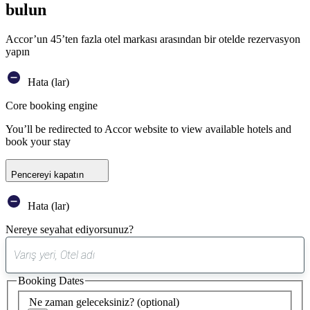
bulun
Accor’un 45’ten fazla otel markası arasından bir otelde rezervasyon
yapın
Hata (lar)
Core booking engine
You’ll be redirected to Accor website to view available hotels and
book your stay
Pencereyi kapatın
Hata (lar)
Nereye seyahat ediyorsunuz?
0
öneri
Booking Dates
bulundu
Ne zaman geleceksiniz?
(optional)