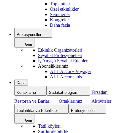
Toplantılar
Özel etkinlikler
Seminerler
Kongreler
Daha fazla
Profesyoneller
Geri
Etkinlik Organizatörleri
Seyahat Profesyonelleri
İş Amaçlı Seyahat Edenler
Aboneliklerimiz
ALL Accor+ Voyager
ALL Accor+ ibis
Daha
Fırsatlar
Konaklama
Sadakat programı
Restoran ve Barlar
Ortaklarımız
Aktiviteler
Toplantılar ve Etkinlikler
Profesyoneller
Geri
Tatil köyleri
Sürdürülebilirlik