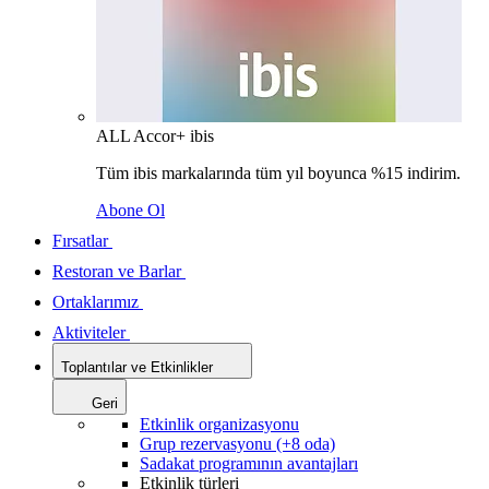
ALL Accor+ ibis
Tüm ibis markalarında tüm yıl boyunca %15 indirim.
Abone Ol
Fırsatlar
Restoran ve Barlar
Ortaklarımız
Aktiviteler
Toplantılar ve Etkinlikler
Geri
Etkinlik organizasyonu
Grup rezervasyonu (+8 oda)
Sadakat programının avantajları
Etkinlik türleri