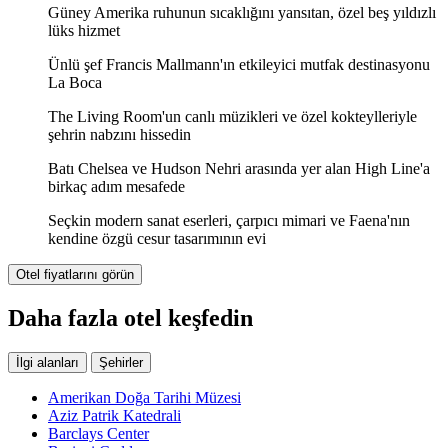
Güney Amerika ruhunun sıcaklığını yansıtan, özel beş yıldızlı
lüks hizmet
Ünlü şef Francis Mallmann'ın etkileyici mutfak destinasyonu
La Boca
The Living Room'un canlı müzikleri ve özel kokteylleriyle
şehrin nabzını hissedin
Batı Chelsea ve Hudson Nehri arasında yer alan High Line'a
birkaç adım mesafede
Seçkin modern sanat eserleri, çarpıcı mimari ve Faena'nın
kendine özgü cesur tasarımının evi
Otel fiyatlarını görün
Daha fazla otel keşfedin
İlgi alanları
Şehirler
Amerikan Doğa Tarihi Müzesi
Aziz Patrik Katedrali
Barclays Center