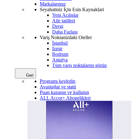
Markalarımız
Seyahatiniz İçin Esin Kaynaklari
Yeni Açılışlar
Aile tatilleri
Dergi
Daha Fazlası
Variş Noktanizdaki Oteller
İstanbul
İzmir
Bodrum
Antalya
Tüm varış noktalarını görün
Geri
Programı keşfedin
Avantajlar ve statü
Puan kazanın ve kullanın
ALL Accor+ Abonelikleri