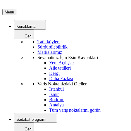
Menü
Konaklama
Geri
Tatil köyleri
Sürdürülebilirlik
Markalarımız
Seyahatiniz İçin Esin Kaynaklari
Yeni Açılışlar
Aile tatilleri
Dergi
Daha Fazlası
Variş Noktanizdaki Oteller
İstanbul
İzmir
Bodrum
Antalya
Tüm varış noktalarını görün
Sadakat programı
Geri