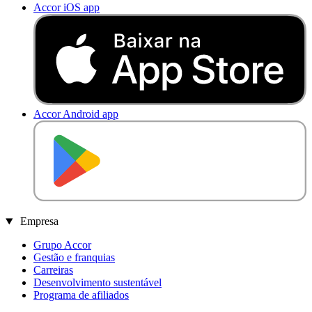
Accor iOS app
Accor Android app
D
I
S
P
O
N
Í
V
E
L
N
O
Empresa
Grupo Accor
Gestão e franquias
Carreiras
Desenvolvimento sustentável
Programa de afiliados