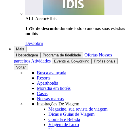
ALL Accor+ ibis
15% de desconto
durante todo o ano nas suas estadias
no ibis
Descobrir
Mais
Ofertas
Nossos
Hospedagem
Programa de fidelidade
parceiros
Atividades
Events & Co-working
Profissionais
Voltar
Busca avançada
Resorts
Aparthotéis
Moradia em hotéis
Casas
Nossas marcas
Inspirações De Viagem
Magazine, sua revista de viagem
Dicas e Guias de Viagem
Comida e Bebida
Viagem de Luxo