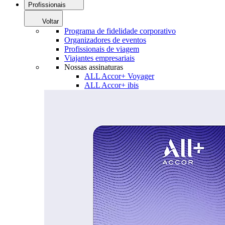
Profissionais
Voltar
Programa de fidelidade corporativo
Organizadores de eventos
Profissionais de viagem
Viajantes empresariais
Nossas assinaturas
ALL Accor+ Voyager
ALL Accor+ ibis