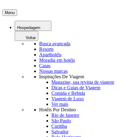
Menu
Hospedagem
Voltar
Busca avançada
Resorts
Aparthotéis
Moradia em hotéis
Casas
Nossas marcas
Inspirações De Viagem
Magazine, sua revista de viagem
Dicas e Guias de Viagem
Comida e Bebida
Viagem de Luxo
Ver mais
Hotéis Por Destino
Rio de Janeiro
São Paulo
Curitiba
Salvador