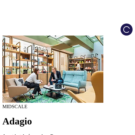
Load
MIDSCALE
Adagio