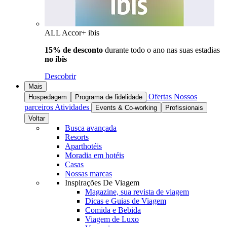
ALL Accor+ ibis
15% de desconto
durante todo o ano nas suas estadias
no ibis
Descobrir
Mais
Ofertas
Nossos
Hospedagem
Programa de fidelidade
parceiros
Atividades
Events & Co-working
Profissionais
Voltar
Busca avançada
Resorts
Aparthotéis
Moradia em hotéis
Casas
Nossas marcas
Inspirações De Viagem
Magazine, sua revista de viagem
Dicas e Guias de Viagem
Comida e Bebida
Viagem de Luxo