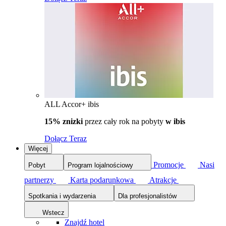
ALL Accor+ ibis
15% znizki
przez cały rok na pobyty
w ibis
Dołącz Teraz
Więcej
Promocje
Nasi
Pobyt
Program lojalnościowy
partnerzy
Karta podarunkowa
Atrakcje
Spotkania i wydarzenia
Dla profesjonalistów
Wstecz
Znajdź hotel