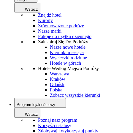
Wstecz
Znajdź hotel
Kurorty
Zrównoważone podróże
Nasze marki
Pokoje do użytku dziennego
Zainspiruj Się Do Podróży
Nasze nowe hotele
Kierunki miesiąca
Wycieczki rodzinne
Hotele w górach
Hotele Według Miejsca Podróży
Warszawa
Kraków
Gdańsk
Polska
Zobacz wszystkie kierunki
Program lojalnościowy
Wstecz
Poznaj nasz program
Korzyści i statusy
Zdobywaj i wykorzystuj punkty