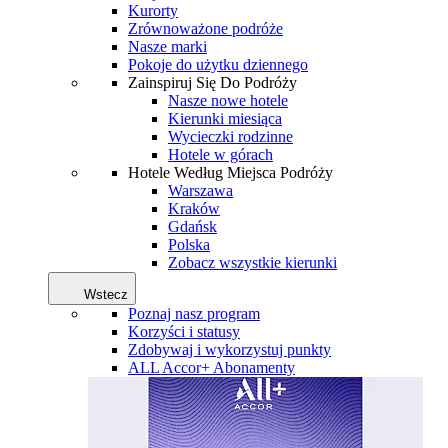
Kurorty
Zrównoważone podróże
Nasze marki
Pokoje do użytku dziennego
Zainspiruj Się Do Podróży
Nasze nowe hotele
Kierunki miesiąca
Wycieczki rodzinne
Hotele w górach
Hotele Według Miejsca Podróży
Warszawa
Kraków
Gdańsk
Polska
Zobacz wszystkie kierunki
Wstecz
Poznaj nasz program
Korzyści i statusy
Zdobywaj i wykorzystuj punkty
ALL Accor+ Abonamenty