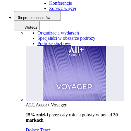
Konferencje
Zobacz więcej
Dla profesjonalistów
Wstecz
Organizacja wydarzeń
Specjaliści w obszarze podróży
Podróże służbowe
ALL Accor+ Voyager
15% znizki
przez cały rok na pobyty w ponad
30
markach
Dołącz Teraz