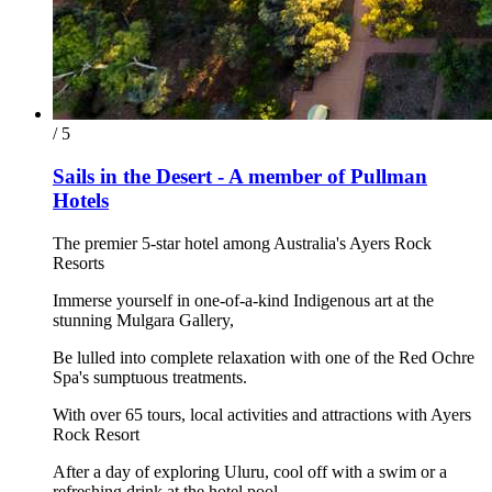
/ 5
Sails in the Desert - A member of Pullman
Hotels
The premier 5-star hotel among Australia's Ayers Rock
Resorts
Immerse yourself in one-of-a-kind Indigenous art at the
stunning Mulgara Gallery,
Be lulled into complete relaxation with one of the Red Ochre
Spa's sumptuous treatments.
With over 65 tours, local activities and attractions with Ayers
Rock Resort
After a day of exploring Uluru, cool off with a swim or a
refreshing drink at the hotel pool.