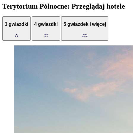
Terytorium Północne: Przeglądaj hotele
3 gwiazdki
4 gwiazdki
5 gwiazdek i więcej