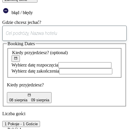
błąd / błędy
Gdzie chcesz jechać?
0
sugestia
Booking Dates
została
znaleziona
Kiedy przyjedziesz?
(optional)
Wybierz datę rozpoczęcia
Wybierz datę zakończenia
Kiedy przyjedziesz?
08 sierpnia
09 sierpnia
Liczba gości
1 Pokoje - 1 Goście