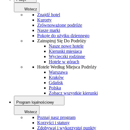
Wstecz
Znajdź hotel
Kurorty
Zrównoważone podróże
Nasze marki
Pokoje do użytku dziennego
Zainspiruj Się Do Podróży
Nasze nowe hotele
Kierunki miesiąca
Wycieczki rodzinne
Hotele w górach
Hotele Według Miejsca Podróży
Warszawa
Kraków
Gdańsk
Polska
Zobacz wszystkie kierunki
Program lojalnościowy
Wstecz
Poznaj nasz program
Korzyści i statusy
Zdobywaj i wykorzystuj punkty