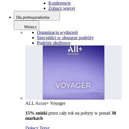
Konferencje
Zobacz więcej
Dla profesjonalistów
Wstecz
Organizacja wydarzeń
Specjaliści w obszarze podróży
Podróże służbowe
ALL Accor+ Voyager
15% znizki
przez cały rok na pobyty w ponad
30
markach
Dołącz Teraz