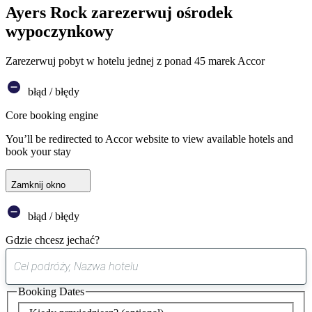
Ayers Rock zarezerwuj ośrodek
wypoczynkowy
Zarezerwuj pobyt w hotelu jednej z ponad 45 marek Accor
błąd / błędy
Core booking engine
You’ll be redirected to Accor website to view available hotels and
book your stay
Zamknij okno
błąd / błędy
Gdzie chcesz jechać?
0
sugestia
Booking Dates
została
znaleziona