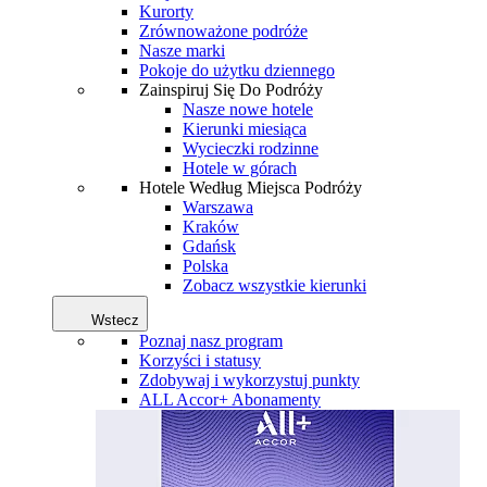
Kurorty
Zrównoważone podróże
Nasze marki
Pokoje do użytku dziennego
Zainspiruj Się Do Podróży
Nasze nowe hotele
Kierunki miesiąca
Wycieczki rodzinne
Hotele w górach
Hotele Według Miejsca Podróży
Warszawa
Kraków
Gdańsk
Polska
Zobacz wszystkie kierunki
Wstecz
Poznaj nasz program
Korzyści i statusy
Zdobywaj i wykorzystuj punkty
ALL Accor+ Abonamenty