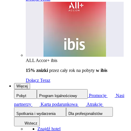
ALL Accor+ ibis
15% znizki
przez cały rok na pobyty
w ibis
Dołącz Teraz
Więcej
Promocje
Nasi
Pobyt
Program lojalnościowy
partnerzy
Karta podarunkowa
Atrakcje
Spotkania i wydarzenia
Dla profesjonalistów
Wstecz
Znajdź hotel