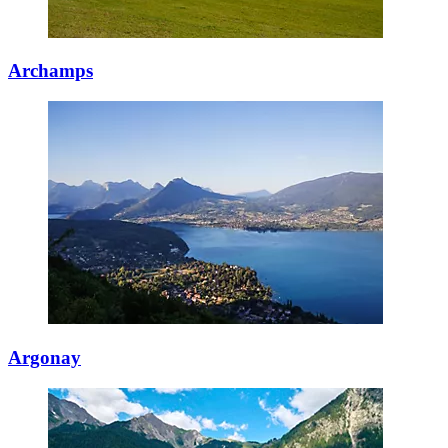
Archamps
Argonay