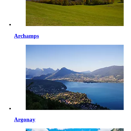
Archamps
Argonay