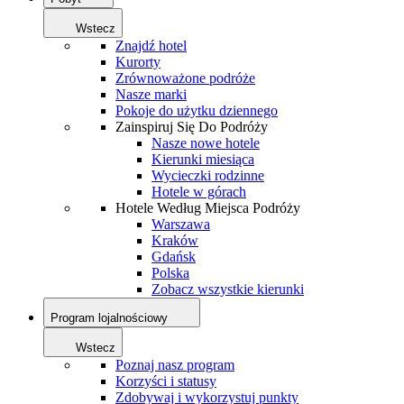
Wstecz
Znajdź hotel
Kurorty
Zrównoważone podróże
Nasze marki
Pokoje do użytku dziennego
Zainspiruj Się Do Podróży
Nasze nowe hotele
Kierunki miesiąca
Wycieczki rodzinne
Hotele w górach
Hotele Według Miejsca Podróży
Warszawa
Kraków
Gdańsk
Polska
Zobacz wszystkie kierunki
Program lojalnościowy
Wstecz
Poznaj nasz program
Korzyści i statusy
Zdobywaj i wykorzystuj punkty