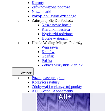
Kurorty
Zrównoważone podróże
Nasze marki
Pokoje do użytku dziennego
Zainspiruj Się Do Podróży
Nasze nowe hotele
Kierunki miesiąca
Wycieczki rodzinne
Hotele w górach
Hotele Według Miejsca Podróży
Warszawa
Kraków
Gdańsk
Polska
Zobacz wszystkie kierunki
Wstecz
Poznaj nasz program
Korzyści i statusy
Zdobywaj i wykorzystuj punkty
ALL Accor+ Abonamenty