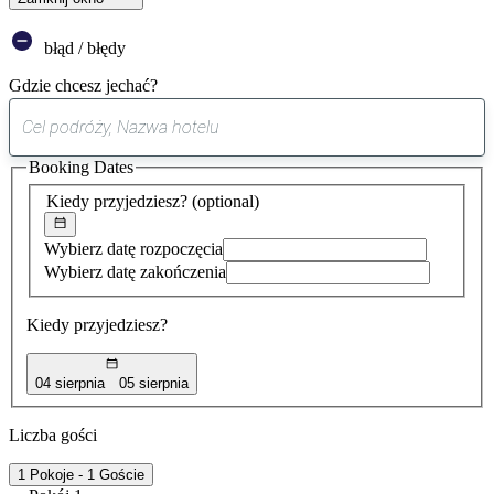
błąd / błędy
Gdzie chcesz jechać?
0
sugestia
Booking Dates
została
znaleziona
Kiedy przyjedziesz?
(optional)
Wybierz datę rozpoczęcia
Wybierz datę zakończenia
Kiedy przyjedziesz?
04 sierpnia
05 sierpnia
Liczba gości
1 Pokoje - 1 Goście