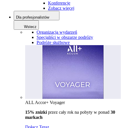
Konferencje
Zobacz więcej
Dla profesjonalistów
Wstecz
Organizacja wydarzeń
Specjaliści w obszarze podróży
Podróże służbowe
ALL Accor+ Voyager
15% znizki
przez cały rok na pobyty w ponad
30
markach
Dołącz Teraz