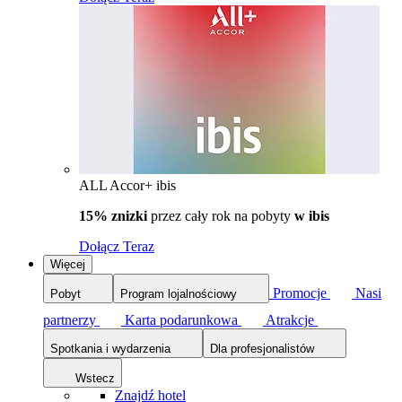
ALL Accor+ ibis
15% znizki
przez cały rok na pobyty
w ibis
Dołącz Teraz
Więcej
Promocje
Nasi
Pobyt
Program lojalnościowy
partnerzy
Karta podarunkowa
Atrakcje
Spotkania i wydarzenia
Dla profesjonalistów
Wstecz
Znajdź hotel