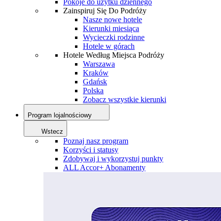
Pokoje do użytku dziennego
Zainspiruj Się Do Podróży
Nasze nowe hotele
Kierunki miesiąca
Wycieczki rodzinne
Hotele w górach
Hotele Według Miejsca Podróży
Warszawa
Kraków
Gdańsk
Polska
Zobacz wszystkie kierunki
Program lojalnościowy
Wstecz
Poznaj nasz program
Korzyści i statusy
Zdobywaj i wykorzystuj punkty
ALL Accor+ Abonamenty