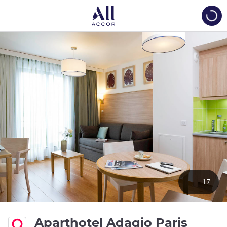
Load
17
Aparthotel Adagio Paris