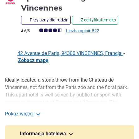
4 gwiazdki
Vincennes
Przyjazny dla rodzin
Z certyfikatem eko
Ocena klientów (Ocena ALL)
Liczba opinii: 822
4.6/5
42 Avenue de Paris, 94300 VINCENNES, Francja
-
Zobacz mapę
Ideally located a stone throw from the Chateau de
Opis
Vincennes, not far from the Paris zoo and the floral park.
This aparthotel is well served by public transport with
access to the center of Paris in just 20 minutes. The
aparthotel offers 90 studios and 2 -room apartments, all
Pokaż więcej
with a fully equipped kitchen, ideal for long stays. The
Aparthotel Adagio Paris Vincennes
aparthotel offers a private car park and a fitness room.
Informacja hotelowa
4-star Aparthotel Adagio Paris Vincennes enjoys a central