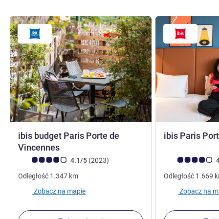
ibis budget Paris Porte de
ibis Paris Por
2 gwiazdki
Vincennes
Ocena klientów (Ocena ALL)
Liczba opinii
Ocena klientów (
4.1/5
(2023
)
4
Odległość
1.347
km
Odległość
1.669
Zobacz na mapie
Zobacz na m