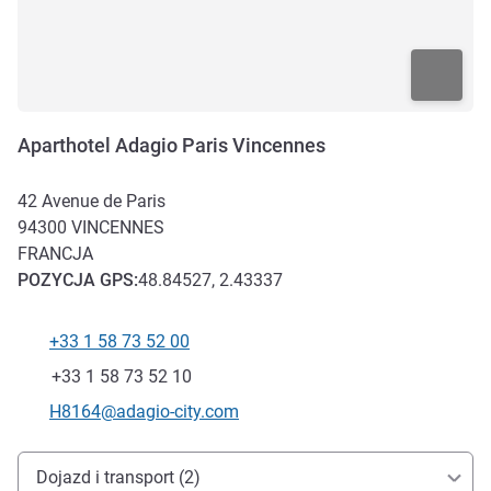
Aparthotel Adagio Paris Vincennes
42 Avenue de Paris
94300
VINCENNES
FRANCJA
POZYCJA
GPS
:
48.84527, 2.43337
+33 1 58 73 52 00
Telefon
Faks
+33 1 58 73 52 10
Kontaktowy adres e-mail
H8164@adagio-city.com
Dojazd i transport
Dojazd i transport (2)