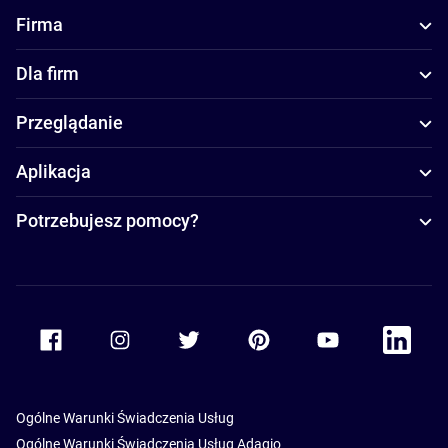
Firma
Dla firm
Przeglądanie
Aplikacja
Potrzebujesz pomocy?
Accor Facebook
Accor Instagram
Accor Twitter
Accor Pinterest
Accor Youtube
Accor Li
Ogólne Warunki Świadczenia Usług
Ogólne Warunki Świadczenia Usług Adagio