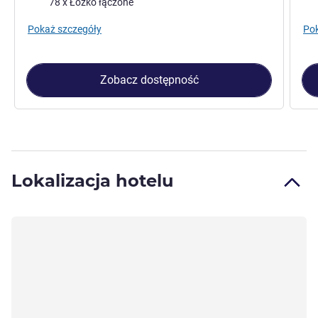
78 x Łóżko łączone
Pokaż szczegóły
Pok
Zobacz dostępność
Lokalizacja hotelu