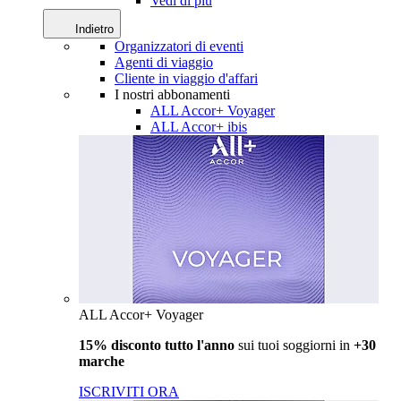
Vedi di più
Indietro
Organizzatori di eventi
Agenti di viaggio
Cliente in viaggio d'affari
I nostri abbonamenti
ALL Accor+ Voyager
ALL Accor+ ibis
ALL Accor+ Voyager
15% disconto tutto l'anno
sui tuoi soggiorni in
+30
marche
ISCRIVITI ORA