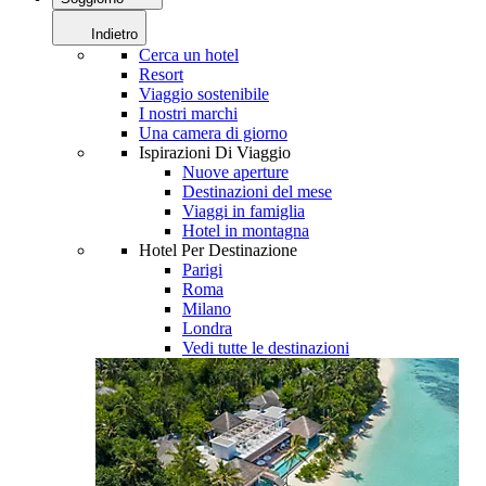
Indietro
Cerca un hotel
Resort
Viaggio sostenibile
I nostri marchi
Una camera di giorno
Ispirazioni Di Viaggio
Nuove aperture
Destinazioni del mese
Viaggi in famiglia
Hotel in montagna
Hotel Per Destinazione
Parigi
Roma
Milano
Londra
Vedi tutte le destinazioni