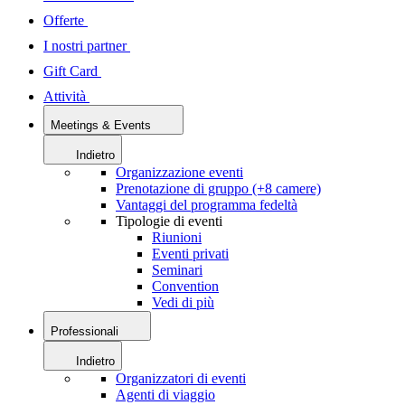
Offerte
I nostri partner
Gift Card
Attività
Meetings & Events
Indietro
Organizzazione eventi
Prenotazione di gruppo (+8 camere)
Vantaggi del programma fedeltà
Tipologie di eventi
Riunioni
Eventi privati
Seminari
Convention
Vedi di più
Professionali
Indietro
Organizzatori di eventi
Agenti di viaggio