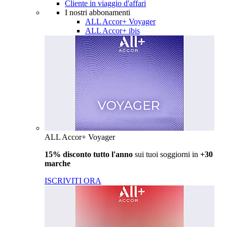
Cliente in viaggio d'affari
I nostri abbonamenti
ALL Accor+ Voyager
ALL Accor+ ibis
ALL Accor+ Voyager
15% disconto tutto l'anno
sui tuoi soggiorni in
+30
marche
ISCRIVITI ORA