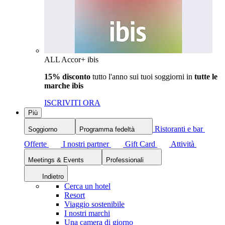
ALL Accor+ ibis
15% disconto
tutto l'anno sui tuoi soggiorni in
tutte le
marche ibis
ISCRIVITI ORA
Più
Ristoranti e bar
Soggiorno
Programma fedeltà
Offerte
I nostri partner
Gift Card
Attività
Meetings & Events
Professionali
Indietro
Cerca un hotel
Resort
Viaggio sostenibile
I nostri marchi
Una camera di giorno