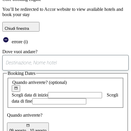
You’ll be redirected to Accor website to view available hotels and
book your stay
Chiudi finestra
errore (i)
Dove vuoi andare?
0
suggerimento
Booking Dates
trovato
Quando arriverete?
(optional)
Scegli data di inizio
Scegli
data di fine
Quando arriverete?
09 agosto
10 agosto