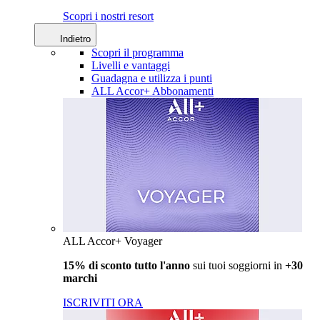
Scopri i nostri resort
Indietro
Scopri il programma
Livelli e vantaggi
Guadagna e utilizza i punti
ALL Accor+ Abbonamenti
ALL Accor+ Voyager
15% di sconto tutto l'anno
sui tuoi soggiorni in
+30
marchi
ISCRIVITI ORA