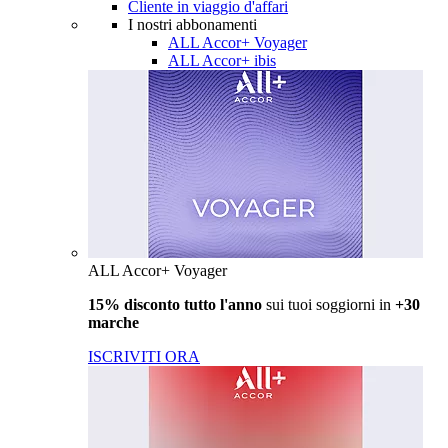
Cliente in viaggio d'affari
I nostri abbonamenti
ALL Accor+ Voyager
ALL Accor+ ibis
ALL Accor+ Voyager
15% disconto tutto l'anno
sui tuoi soggiorni in
+30
marche
ISCRIVITI ORA