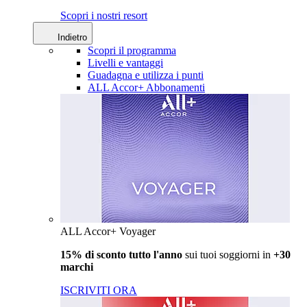
Scopri i nostri resort
Indietro
Scopri il programma
Livelli e vantaggi
Guadagna e utilizza i punti
ALL Accor+ Abbonamenti
ALL Accor+ Voyager
15% di sconto tutto l'anno
sui tuoi soggiorni in
+30
marchi
ISCRIVITI ORA