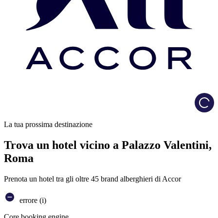
Load
La tua prossima destinazione
Trova un hotel vicino a Palazzo Valentini,
Roma
Prenota un hotel tra gli oltre 45 brand alberghieri di Accor
errore (i)
Core booking engine