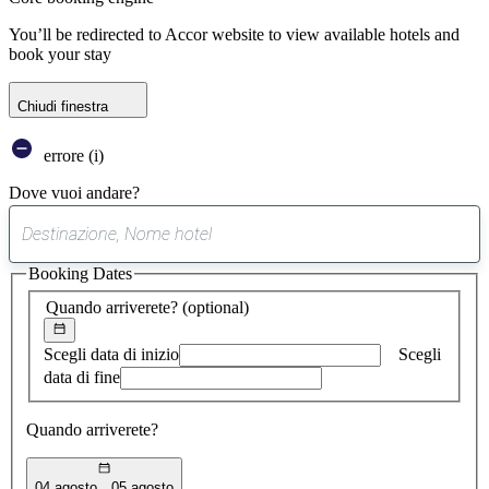
You’ll be redirected to Accor website to view available hotels and
book your stay
Chiudi finestra
errore (i)
Dove vuoi andare?
0
suggerimento
Booking Dates
trovato
Quando arriverete?
(optional)
Scegli data di inizio
Scegli
data di fine
Quando arriverete?
04 agosto
05 agosto