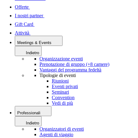
Offerte
I nostri partner
Gift Card
Attività
Meetings & Events
Indietro
Organizzazione eventi
Prenotazione di gruppo (+8 camere)
Vantaggi del programma fedeltà
Tipologie di eventi
Riunioni
Eventi privati
Seminari
Convention
Vedi di più
Professionali
Indietro
Organizzatori di eventi
Agenti di viaggio