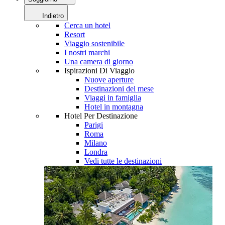
Indietro
Cerca un hotel
Resort
Viaggio sostenibile
I nostri marchi
Una camera di giorno
Ispirazioni Di Viaggio
Nuove aperture
Destinazioni del mese
Viaggi in famiglia
Hotel in montagna
Hotel Per Destinazione
Parigi
Roma
Milano
Londra
Vedi tutte le destinazioni