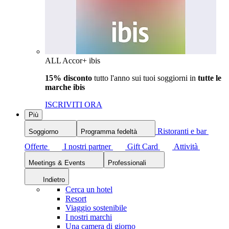
ALL Accor+ ibis
15% disconto
tutto l'anno sui tuoi soggiorni in
tutte le
marche ibis
ISCRIVITI ORA
Più
Ristoranti e bar
Soggiorno
Programma fedeltà
Offerte
I nostri partner
Gift Card
Attività
Meetings & Events
Professionali
Indietro
Cerca un hotel
Resort
Viaggio sostenibile
I nostri marchi
Una camera di giorno