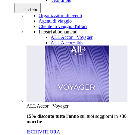
Vedi di più
Indietro
Organizzatori di eventi
Agenti di viaggio
Cliente in viaggio d'affari
I nostri abbonamenti
ALL Accor+ Voyager
ALL Accor+ ibis
ALL Accor+ Voyager
15% disconto tutto l'anno
sui tuoi soggiorni in
+30
marche
ISCRIVITI ORA