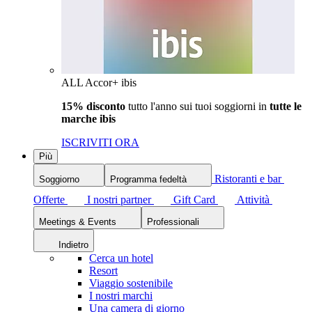
ALL Accor+ ibis
15% disconto
tutto l'anno sui tuoi soggiorni in
tutte le
marche ibis
ISCRIVITI ORA
Più
Ristoranti e bar
Soggiorno
Programma fedeltà
Offerte
I nostri partner
Gift Card
Attività
Meetings & Events
Professionali
Indietro
Cerca un hotel
Resort
Viaggio sostenibile
I nostri marchi
Una camera di giorno