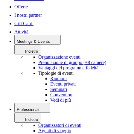
Offerte
I nostri partner
Gift Card
Attività
Meetings & Events
Indietro
Organizzazione eventi
Prenotazione di gruppo (+8 camere)
Vantaggi del programma fedeltà
Tipologie di eventi
Riunioni
Eventi privati
Seminari
Convention
Vedi di più
Professionali
Indietro
Organizzatori di eventi
Agenti di viaggio