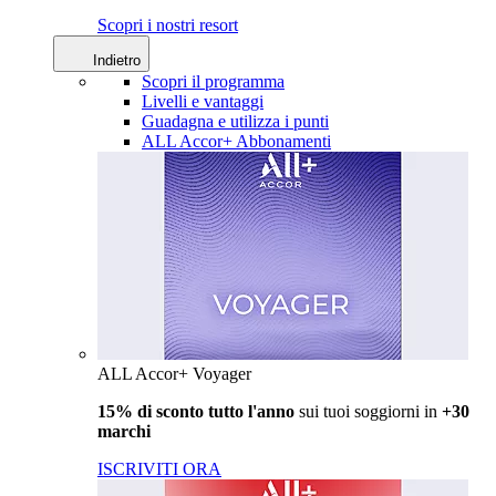
Scopri i nostri resort
Indietro
Scopri il programma
Livelli e vantaggi
Guadagna e utilizza i punti
ALL Accor+ Abbonamenti
ALL Accor+ Voyager
15% di sconto tutto l'anno
sui tuoi soggiorni in
+30
marchi
ISCRIVITI ORA