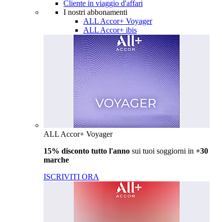
Cliente in viaggio d'affari
I nostri abbonamenti
ALL Accor+ Voyager
ALL Accor+ ibis
ALL Accor+ Voyager
15% disconto tutto l'anno
sui tuoi soggiorni in
+30
marche
ISCRIVITI ORA