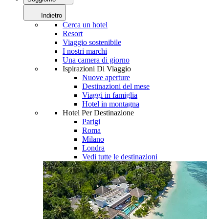
Indietro
Cerca un hotel
Resort
Viaggio sostenibile
I nostri marchi
Una camera di giorno
Ispirazioni Di Viaggio
Nuove aperture
Destinazioni del mese
Viaggi in famiglia
Hotel in montagna
Hotel Per Destinazione
Parigi
Roma
Milano
Londra
Vedi tutte le destinazioni