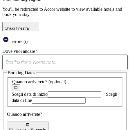
You’ll be redirected to Accor website to view available hotels and
book your stay
Chiudi finestra
errore (i)
Dove vuoi andare?
0
suggerimento
Booking Dates
trovato
Quando arriverete?
(optional)
Scegli data di inizio
Scegli
data di fine
Quando arriverete?
03 agosto
04 agosto