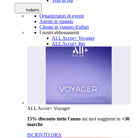
Vedi di più
Indietro
Organizzatori di eventi
Agenti di viaggio
Cliente in viaggio d'affari
I nostri abbonamenti
ALL Accor+ Voyager
ALL Accor+ ibis
ALL Accor+ Voyager
15% disconto tutto l'anno
sui tuoi soggiorni in
+30
marche
ISCRIVITI ORA