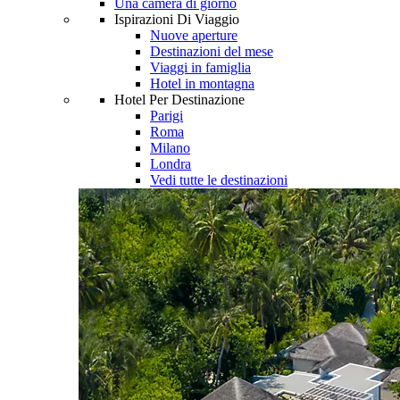
Una camera di giorno
Ispirazioni Di Viaggio
Nuove aperture
Destinazioni del mese
Viaggi in famiglia
Hotel in montagna
Hotel Per Destinazione
Parigi
Roma
Milano
Londra
Vedi tutte le destinazioni