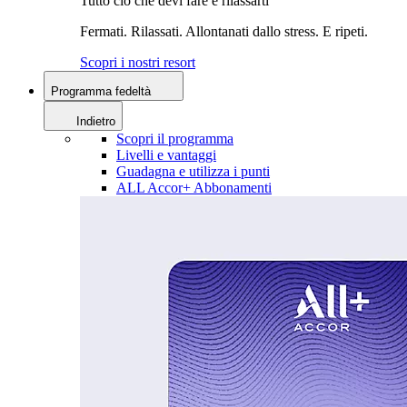
Tutto ciò che devi fare è rilassarti
Fermati. Rilassati. Allontanati dallo stress. E ripeti.
Scopri i nostri resort
Programma fedeltà
Indietro
Scopri il programma
Livelli e vantaggi
Guadagna e utilizza i punti
ALL Accor+ Abbonamenti