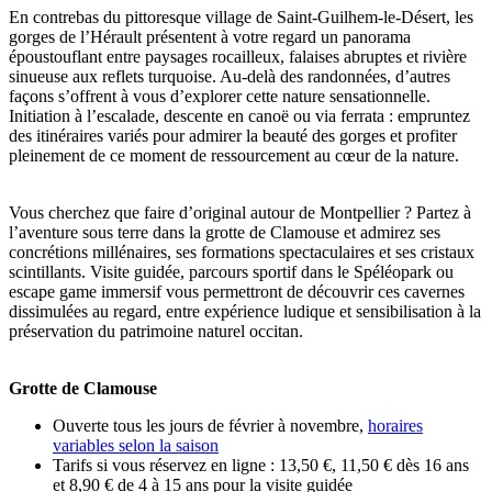
En contrebas du pittoresque village de Saint-Guilhem-le-Désert, les
gorges de l’Hérault présentent à votre regard un panorama
époustouflant entre paysages rocailleux, falaises abruptes et rivière
sinueuse aux reflets turquoise. Au-delà des randonnées, d’autres
façons s’offrent à vous d’explorer cette nature sensationnelle.
Initiation à l’escalade, descente en canoë ou via ferrata : empruntez
des itinéraires variés pour admirer la beauté des gorges et profiter
pleinement de ce moment de ressourcement au cœur de la nature.
Vous cherchez que faire d’original autour de Montpellier ? Partez à
l’aventure sous terre dans la grotte de Clamouse et admirez ses
concrétions millénaires, ses formations spectaculaires et ses cristaux
scintillants. Visite guidée, parcours sportif dans le Spéléopark ou
escape game immersif vous permettront de découvrir ces cavernes
dissimulées au regard, entre expérience ludique et sensibilisation à la
préservation du patrimoine naturel occitan.
Grotte de Clamouse
Ouverte tous les jours de février à novembre,
horaires
variables selon la saison
Tarifs si vous réservez en ligne : 13,50 €, 11,50 € dès 16 ans
et 8,90 € de 4 à 15 ans pour la visite guidée