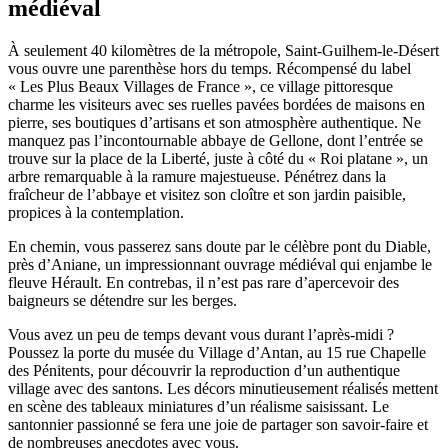
médiéval
À seulement 40 kilomètres de la métropole, Saint-Guilhem-le-Désert
vous ouvre une parenthèse hors du temps. Récompensé du label
« Les Plus Beaux Villages de France », ce village pittoresque
charme les visiteurs avec ses ruelles pavées bordées de maisons en
pierre, ses boutiques d’artisans et son atmosphère authentique. Ne
manquez pas l’incontournable abbaye de Gellone, dont l’entrée se
trouve sur la place de la Liberté, juste à côté du « Roi platane », un
arbre remarquable à la ramure majestueuse. Pénétrez dans la
fraîcheur de l’abbaye et visitez son cloître et son jardin paisible,
propices à la contemplation.
En chemin, vous passerez sans doute par le célèbre pont du Diable,
près d’Aniane, un impressionnant ouvrage médiéval qui enjambe le
fleuve Hérault. En contrebas, il n’est pas rare d’apercevoir des
baigneurs se détendre sur les berges.
Vous avez un peu de temps devant vous durant l’après-midi ?
Poussez la porte du musée du Village d’Antan, au 15 rue Chapelle
des Pénitents, pour découvrir la reproduction d’un authentique
village avec des santons. Les décors minutieusement réalisés mettent
en scène des tableaux miniatures d’un réalisme saisissant. Le
santonnier passionné se fera une joie de partager son savoir-faire et
de nombreuses anecdotes avec vous.