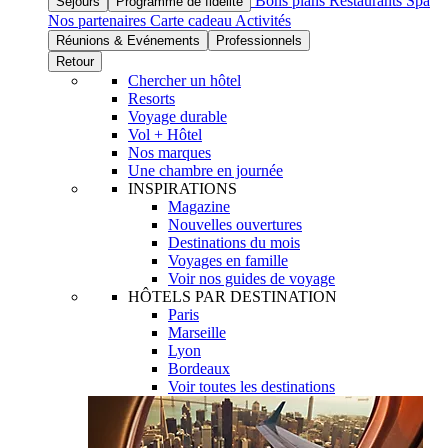
Bons plans
Restaurants
Spa
Séjours
Programme de fidélité
Nos partenaires
Carte cadeau
Activités
Réunions & Evénements
Professionnels
Retour
Chercher un hôtel
Resorts
Voyage durable
Vol + Hôtel
Nos marques
Une chambre en journée
INSPIRATIONS
Magazine
Nouvelles ouvertures
Destinations du mois
Voyages en famille
Voir nos guides de voyage
HÔTELS PAR DESTINATION
Paris
Marseille
Lyon
Bordeaux
Voir toutes les destinations