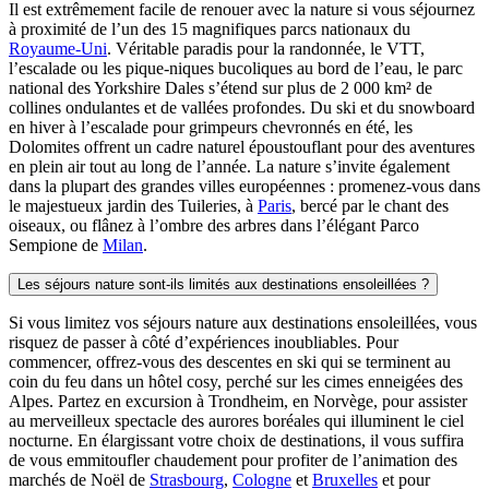
Il est extrêmement facile de renouer avec la nature si vous séjournez
à proximité de l’un des 15 magnifiques parcs nationaux du
Royaume-Uni
. Véritable paradis pour la randonnée, le VTT,
l’escalade ou les pique-niques bucoliques au bord de l’eau, le parc
national des Yorkshire Dales s’étend sur plus de 2 000 km² de
collines ondulantes et de vallées profondes. Du ski et du snowboard
en hiver à l’escalade pour grimpeurs chevronnés en été, les
Dolomites offrent un cadre naturel époustouflant pour des aventures
en plein air tout au long de l’année. La nature s’invite également
dans la plupart des grandes villes européennes : promenez-vous dans
le majestueux jardin des Tuileries, à
Paris
, bercé par le chant des
oiseaux, ou flânez à l’ombre des arbres dans l’élégant Parco
Sempione de
Milan
.
Les séjours nature sont-ils limités aux destinations ensoleillées ?
Si vous limitez vos séjours nature aux destinations ensoleillées, vous
risquez de passer à côté d’expériences inoubliables. Pour
commencer, offrez-vous des descentes en ski qui se terminent au
coin du feu dans un hôtel cosy, perché sur les cimes enneigées des
Alpes. Partez en excursion à Trondheim, en Norvège, pour assister
au merveilleux spectacle des aurores boréales qui illuminent le ciel
nocturne. En élargissant votre choix de destinations, il vous suffira
de vous emmitoufler chaudement pour profiter de l’animation des
marchés de Noël de
Strasbourg
,
Cologne
et
Bruxelles
et pour