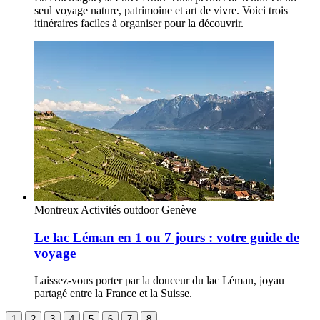
seul voyage nature, patrimoine et art de vivre. Voici trois
itinéraires faciles à organiser pour la découvrir.
Montreux
Activités outdoor
Genève
Le lac Léman en 1 ou 7 jours : votre guide de
voyage
Laissez-vous porter par la douceur du lac Léman, joyau
partagé entre la France et la Suisse.
1
2
3
4
5
6
7
8