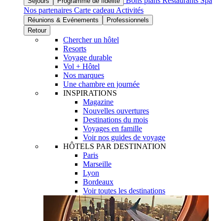
Bons plans
Restaurants
Spa
Séjours
Programme de fidélité
Nos partenaires
Carte cadeau
Activités
Réunions & Evénements
Professionnels
Retour
Chercher un hôtel
Resorts
Voyage durable
Vol + Hôtel
Nos marques
Une chambre en journée
INSPIRATIONS
Magazine
Nouvelles ouvertures
Destinations du mois
Voyages en famille
Voir nos guides de voyage
HÔTELS PAR DESTINATION
Paris
Marseille
Lyon
Bordeaux
Voir toutes les destinations