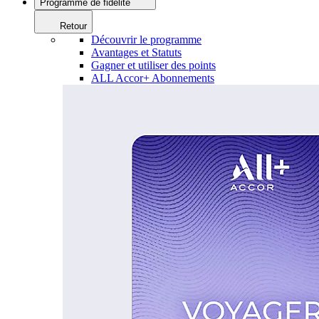
Programme de fidélité
Retour
Découvrir le programme
Avantages et Statuts
Gagner et utiliser des points
ALL Accor+ Abonnements