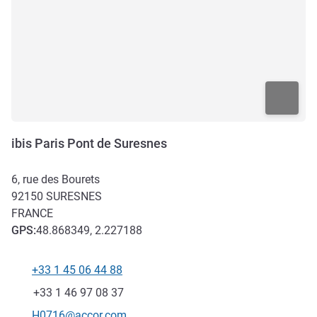
ibis Paris Pont de Suresnes
6, rue des Bourets
92150
SURESNES
FRANCE
GPS
:
48.868349, 2.227188
+33 1 45 06 44 88
Téléphone
Fax
+33 1 46 97 08 37
Email de contact
H0716@accor.com