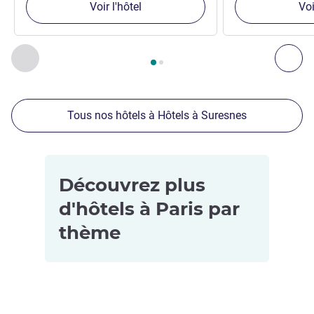
Voir l'hôtel
Voi
Page
1
sur
2
, Nos autres établissements à proximité 1 :, Nos 
Précédent - Nos autres établissements à proximité
Sui
Tous nos hôtels à Hôtels à Suresnes
Découvrez plus
d'hôtels à Paris par
thème
Hôtels
Hôtels avec
Hôtels