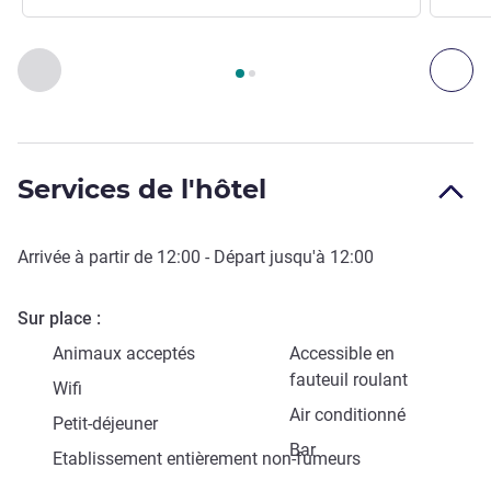
Page
1
sur
2
, Accès & Transport 1 :, Accès & Transport 2 :
Précédent - Accès & Transport
Sui
Services de l'hôtel
Arrivée à partir de
12:00
- Départ jusqu'à
12:00
Sur place
Animaux acceptés
Accessible en
fauteuil roulant
Wifi
Air conditionné
Petit-déjeuner
Bar
Etablissement entièrement non-fumeurs