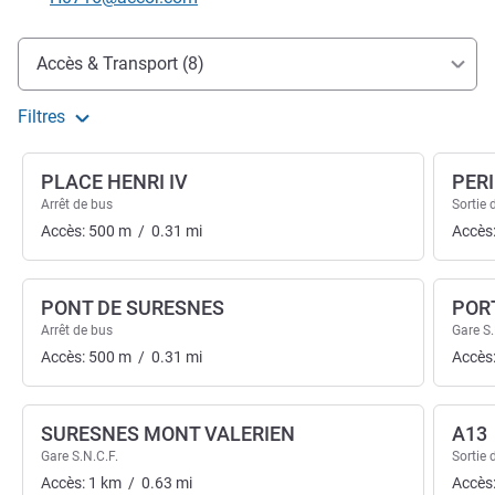
Accès et transports
Accès & Transport (8)
Filtres
PLACE HENRI IV
PER
Arrêt de bus
Sortie 
Accès:
500
m
/
0.31
mi
Accès
PONT DE SURESNES
POR
Arrêt de bus
Gare S.
Accès:
500
m
/
0.31
mi
Accès
SURESNES MONT VALERIEN
A13
Gare S.N.C.F.
Sortie 
Accès:
1
km
/
0.63
mi
Accès