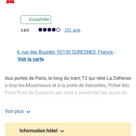
Ecocertifié
Note Avis clients (Note ALL)
251 avis
3.8/5
6, rue des Bourets, 92150 SURESNES, France
-
Voir la carte
Aux portes de Paris, le long du tram T2 qui relie La Défense
Description
à Issy-les-Moulineaux et à la porte de Versailles, l'hôtel ibis
Paris Pont de Suresnes est situé à proximité des quais de
Seine et de l'hippodrome Paris Longchamp. Son
emplacement permet de rejoindre rapidement La Défense,
Voir plus
le CNIT et le palais des congrès à porte Maillot (Bus 244
ibis Paris Pont de Suresnes
direct). La tour Eiffel, les Champs-Élysées et Roland-Garros
sont facilement accessibles. L'hôtel au centre-ville propose
Information hôtel