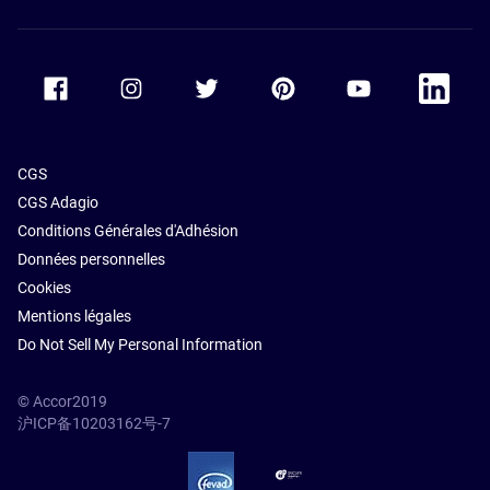
parking à
Paris
Accor Facebook
Accor Instagram
Accor Twitter
Accor Pinterest
Accor Youtube
Accor Li
CGS
CGS Adagio
Conditions Générales d'Adhésion
Données personnelles
Cookies
Mentions légales
Do Not Sell My Personal Information
© Accor2019
沪ICP备10203162号-7
SSL Secure – globalSign