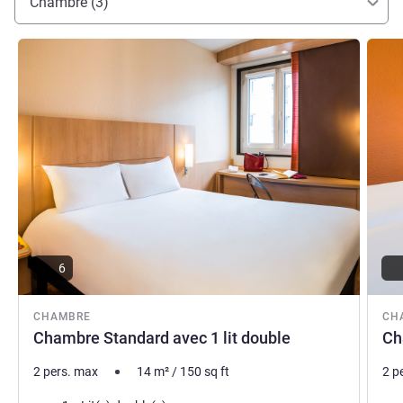
Chambre (3)
Voir les détails
Voir le
6
CHAMBRE
CH
Chambre Standard avec 1 lit double
Ch
2 pers. max
14
m²
/
150
sq ft
2 p
Literie
Lite