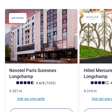
Novotel Paris Suresnes
Hôtel Mercure
4 étoiles
4
Longchamp
Longchamp
Note Avis clients (Note ALL)
avis
Note Avis clients
4.6/5
(1093
)
4
À
297
m
À
316
m
Voir sur une carte
Voir sur une 