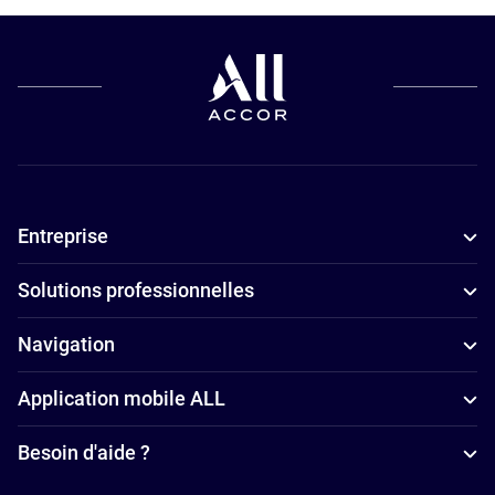
acceptant les
salle de sport
5 étoiles à
animaux de
à Paris
Paris
compagnie à
Hôtels avec
Hôtels
Paris
piscine à
4 étoiles à
Hôtels pour
Paris
Paris
les petits
Hôtels de
Appart'hôtels
budgets à
luxe à Paris
à Paris
Entreprise
Paris
Hôtels
Hôtels
d’affaires à
Solutions professionnelles
adaptés aux
Paris
familles à
Hôtels avec
Navigation
Paris
petit-déjeuner
Application mobile ALL
Hôtels avec
à Paris
spa à Paris
Besoin d'aide ?
Hôtels avec