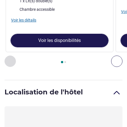
1 x Lit(s) double(s)
Chambre accessible
Voi
Voir les détails
Voir les disponibilités
Page
1
sur
2
, Chambre 1 : Chambre Standard avec 1 lit doubl
Précédent - Chambre
Sui
Localisation de l'hôtel