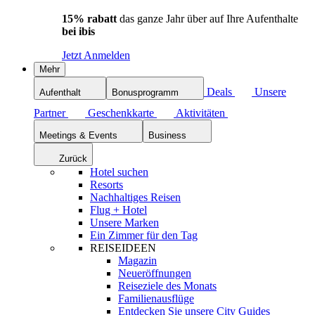
15% rabatt
das ganze Jahr über auf Ihre Aufenthalte
bei ibis
Jetzt Anmelden
Mehr
Deals
Unsere
Aufenthalt
Bonusprogramm
Partner
Geschenkkarte
Aktivitäten
Meetings & Events
Business
Zurück
Hotel suchen
Resorts
Nachhaltiges Reisen
Flug + Hotel
Unsere Marken
Ein Zimmer für den Tag
REISEIDEEN
Magazin
Neueröffnungen
Reiseziele des Monats
Familienausflüge
Entdecken Sie unsere City Guides