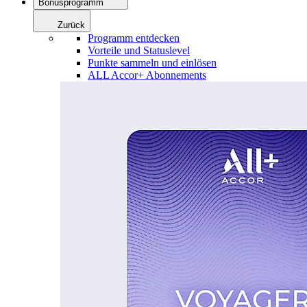
Bonusprogramm
Zurück
Programm entdecken
Vorteile und Statuslevel
Punkte sammeln und einlösen
ALL Accor+ Abonnements