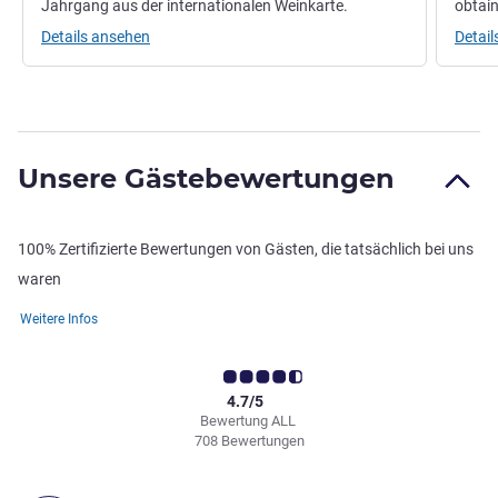
Jahrgang aus der internationalen Weinkarte.
obtain
Details ansehen
Detai
Unsere Gästebewertungen
100% Zertifizierte Bewertungen von Gästen, die tatsächlich bei uns
waren
Weitere Infos
4.7/5
Bewertung ALL
708 Bewertungen