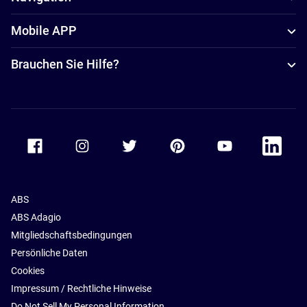
Mobile APP
Brauchen Sie Hilfe?
Accor Facebook
Accor Instagram
Accor Twitter
Accor Pinterest
Accor Youtube
Accor Li
ABS
ABS Adagio
Mitgliedschaftsbedingungen
Persönliche Daten
Cookies
Impressum / Rechtliche Hinweise
Do Not Sell My Personal Information