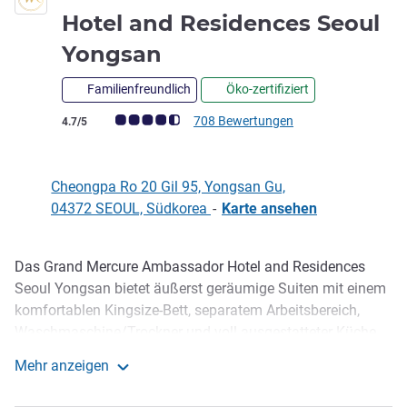
Hotel and Residences Seoul
5 Sterne
Yongsan
Familienfreundlich
Öko-zertifiziert
Note Kundenmeinungen (Bewertung ALL)
708 Bewertungen
4.7/5
Cheongpa Ro 20 Gil 95, Yongsan Gu,
04372 SEOUL, Südkorea
-
Karte ansehen
Das Grand Mercure Ambassador Hotel and Residences
Beschreibung
Seoul Yongsan bietet äußerst geräumige Suiten mit einem
komfortablen Kingsize-Bett, separatem Arbeitsbereich,
Waschmaschine/Trockner und voll ausgestatteter Küche,
LED-TV sowie kostenlosem Internetzugang. Mit
Mehr anzeigen
erstklassigem Fitnesscenter, Sauna, Indoor-Golf, Pool,
Grand Mercure Ambassador Hotel and Residences Se
Yogazentrum sowie modernen Konferenz- und