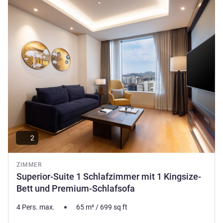
Seoul Dragon City ist Asiens erster Lifestyle-Hotel-Plex
Details ansehen
mit Angeboten von Luxus bis Economy an einem Ort, 1700
Gästezimmern, einer Vielzahl von Restaurants und Bars
sowie Tagungseinrichtungen.
Hotel Direktion
2
ZIMMER
Superior-Suite 1 Schlafzimmer mit 1 Kingsize-
Bett und Premium-Schlafsofa
4 Pers. max.
65
m²
/
699
sq ft