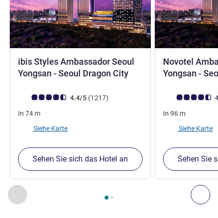
ibis Styles Ambassador Seoul
Novotel Amba
4 Sterne
Yongsan - Seoul Dragon City
Yongsan - Seo
Note Kundenmeinungen (Bewertung ALL)
Bewertungen
Note Kundenmein
4.4/5
(1217
)
4
In
74
m
In
96
m
Siehe Karte
Siehe Karte
Sehen Sie sich das Hotel an
Sehen Sie s
Seite
1
von
2
, Unsere anderen Etablissements in der Nähe 1 :,
Zurück - Unsere anderen Etablissements in der Nähe
Wei