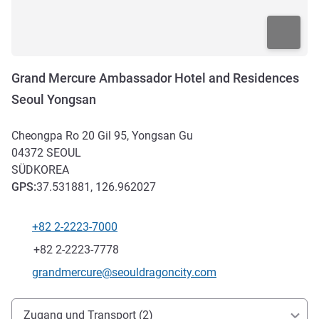
Grand Mercure Ambassador Hotel and Residences
Seoul Yongsan
Cheongpa Ro 20 Gil 95, Yongsan Gu
04372
SEOUL
SÜDKOREA
GPS
:
37.531881, 126.962027
+82 2-2223-7000
Tel
Fax
+82 2-2223-7778
Kontakt-E-Mail
grandmercure@seouldragoncity.com
Erreichbarkeit und Anbindung
Zugang und Transport (2)