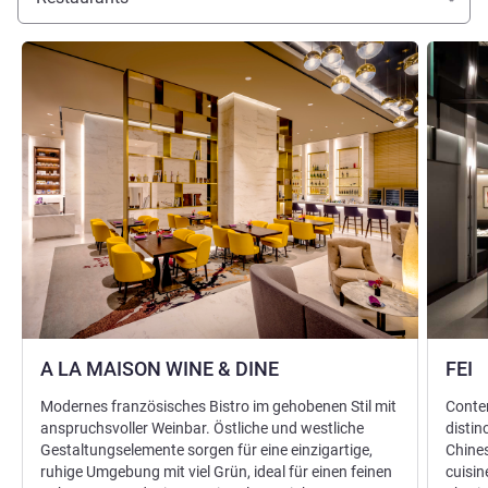
Details ansehen
Details 
A LA MAISON WINE & DINE
FEI
Modernes französisches Bistro im gehobenen Stil mit
Contem
anspruchsvoller Weinbar. Östliche und westliche
distin
Gestaltungselemente sorgen für eine einzigartige,
Chines
ruhige Umgebung mit viel Grün, ideal für einen feinen
cuisin