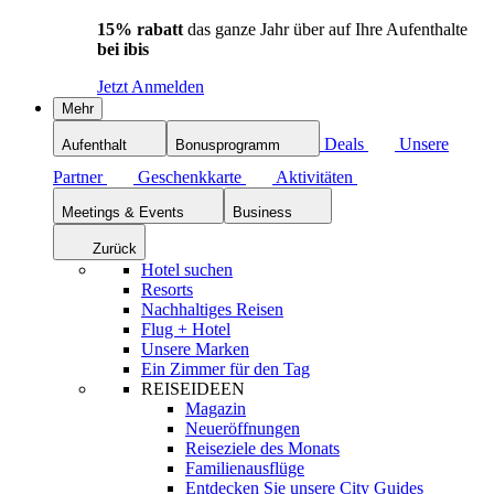
15% rabatt
das ganze Jahr über auf Ihre Aufenthalte
bei ibis
Jetzt Anmelden
Mehr
Deals
Unsere
Aufenthalt
Bonusprogramm
Partner
Geschenkkarte
Aktivitäten
Meetings & Events
Business
Zurück
Hotel suchen
Resorts
Nachhaltiges Reisen
Flug + Hotel
Unsere Marken
Ein Zimmer für den Tag
REISEIDEEN
Magazin
Neueröffnungen
Reiseziele des Monats
Familienausflüge
Entdecken Sie unsere City Guides