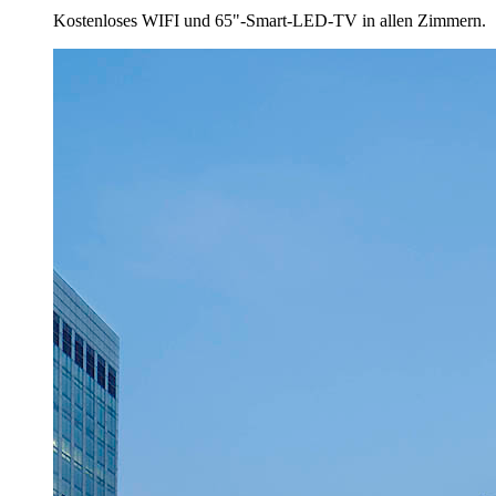
Kostenloses WIFI und 65"-Smart-LED-TV in allen Zimmern.