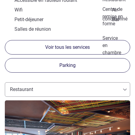
Accessible en fauteuil roulant
Centre de
Wifi
Air
remise en
conditionné
Petit-déjeuner
Bar
forme
Salles de réunion
Service
en
Voir tous les services
chambre
Parking
Restaurant
Voir les détails