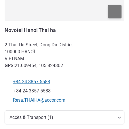
Novotel Hanoi Thai ha
2 Thai Ha Street, Dong Da District
100000
HANOÏ
VIETNAM
GPS
:
21.009454, 105.824302
+84 24 3857 5588
Téléphone
Fax
+84 24 3857 5588
Email de contact
Resa.THAIHA@accor.com
Accès et transports
Accès & Transport (1)