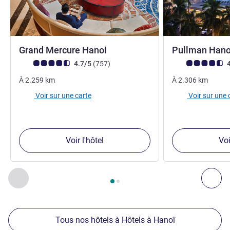
5 étoiles
Grand Mercure Hanoi
Pullman Han
Note Avis clients (Note ALL)
avis
Note Avis clients
4.7/5
(757
)
4
À
2.259
km
À
2.306
km
Voir sur une carte
Voir sur une 
Voir l'hôtel
Voi
Page
1
sur
2
, Nos autres établissements à proximité 1 :, Nos 
Précédent - Nos autres établissements à proximité
Sui
Tous nos hôtels à Hôtels à Hanoï