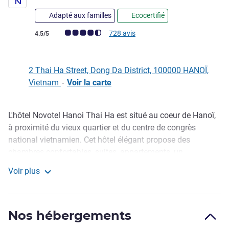
Adapté aux familles
Ecocertifié
Note Avis clients (Note ALL)
728 avis
4.5/5
2 Thai Ha Street, Dong Da District, 100000 HANOÏ,
Vietnam
-
Voir la carte
L'hôtel Novotel Hanoi Thai Ha est situé au coeur de Hanoï,
Description
à proximité du vieux quartier et du centre de congrès
national vietnamien. Cet hôtel élégant propose des
chambres confortables, suites, appartements, un
restaurant ouvert toute la journée, un bar sur le toit, lounge
Voir plus
bar, bar à la piscine, un salon Premier, 5 salles de réunion
Novotel Hanoi Thai ha
modernes, une grande salle de bal, le spa/centre de remise
en forme In Balance.
Nos hébergements
L'hôtel est situé à deux pas des principales attractions