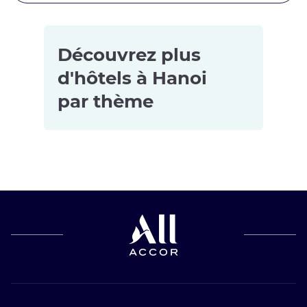
Découvrez plus
d'hôtels à Hanoi
par thème
Hôtels
Hôtels
adaptés aux
5 étoiles à
familles à
Hanoi
Hanoi
Hôtels
Hôtels avec
4 étoiles à
spa à Hanoi
Hanoi
Hôtels avec
piscine à