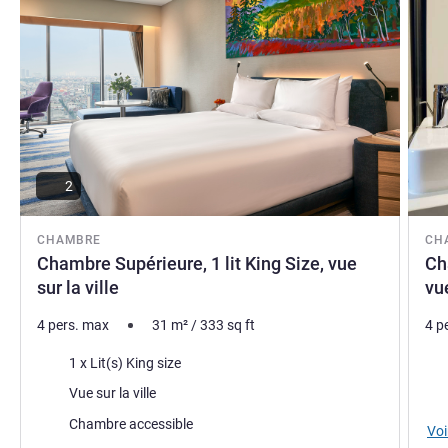
2
CHAMBRE
CH
Chambre Supérieure, 1 lit King Size, vue
Ch
sur la ville
vue
4 pers. max
31
m²
/
333
sq ft
4 p
Literie
Lite
1 x Lit(s) King size
Vues :
Vue
Vue sur la ville
Chambre accessible
Voi