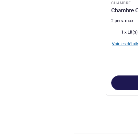
CHAMBRE
Chambre Co
2 pers. max
Literie
1 x Lit(s
Voir les détail
Page
1
sur
2
, Ch