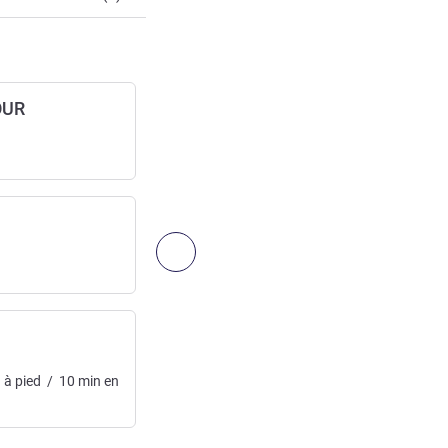
OUR
LYON BRON
Aérodrome / Héliport
Accès:
15
km
/
9.32
mi
LYON AIRPORT
Aéroport
Suivant - Accès & Transport
Accès:
30
km
/
18.64
mi
35
min
en voitur
n
à pied
/
10
min
en