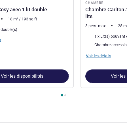
CHAMBRE
sy avec 1 lit double
Chambre Carlton av
lits
18
m²
/
193
sq ft
3 pers. max
28
m
) double(s)
Literie
1 x Lit(s) pouvant ê
s
Chambre accessib
Voir les détails
Voir les disponibilités
Voir les
ambre 1 : Chambre Cosy avec 1 lit double , Chambre 2 : Chambre 