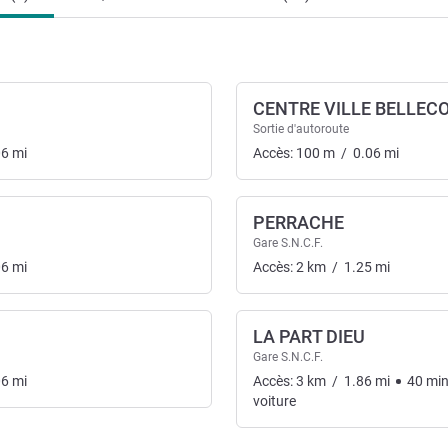
CENTRE VILLE BELLEC
Sortie d'autoroute
06
mi
Accès:
100
m
/
0.06
mi
PERRACHE
Gare S.N.C.F.
nsport
06
mi
Accès:
2
km
/
1.25
mi
LA PART DIEU
Gare S.N.C.F.
06
mi
Accès:
3
km
/
1.86
mi
40
mi
voiture