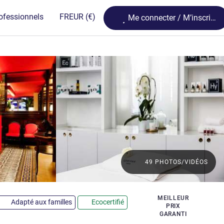
Loading...
ofessionnels
FR
EUR
(€)
Me connecter / M’inscrire
49 PHOTOS/VIDÉOS
oiles
MEILLEUR
Adapté aux familles
Ecocertifié
PRIX
GARANTI