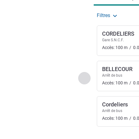
Filtres
CORDELIERS
Gare S.N.C.F.
Accès:
100
m
/
0.
BELLECOUR
Arrêt de bus
Précédent - Accès & Tra
Accès:
100
m
/
0.
Cordeliers
Arrêt de bus
Accès:
100
m
/
0.