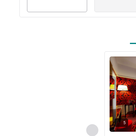
Voir les détail
5
Précédent - Chamb