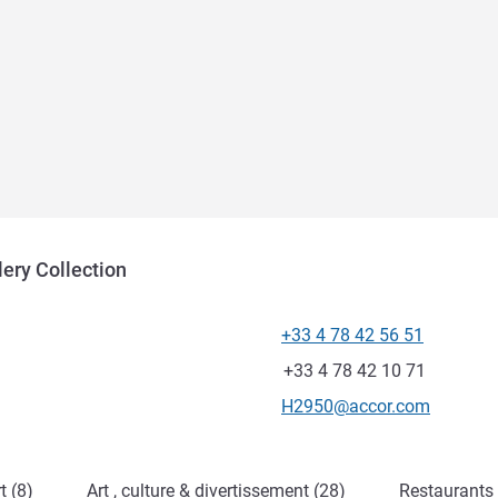
lery Collection
+33 4 78 42 56 51
Téléphone
Fax
+33 4 78 42 10 71
Email de contact
H2950@accor.com
t (8)
Art , culture & divertissement (28)
Restaurants