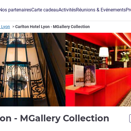
Nos partenaires
Carte cadeau
Activités
Réunions & Evénements
Pr
à Lyon
Carlton Hotel Lyon - MGallery Collection
4 ét
yon - MGallery Collection