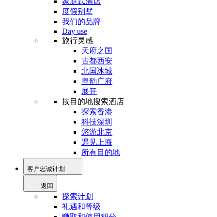
家庭式酒店
度假别墅
我们的品牌
Day use
旅行灵感
天府之国
古都西安
北国冰城
粤韵广府
展开
按目的地搜索酒店
探索香港
科技深圳
悠游北京
遇见上海
所有目的地
客户忠诚计划
返回
探索计划
礼遇和等级
赚取和使用积分