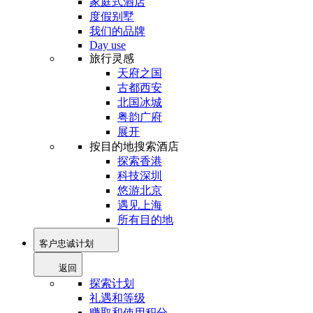
家庭式酒店
度假别墅
我们的品牌
Day use
旅行灵感
天府之国
古都西安
北国冰城
粤韵广府
展开
按目的地搜索酒店
探索香港
科技深圳
悠游北京
遇见上海
所有目的地
客户忠诚计划
返回
探索计划
礼遇和等级
赚取和使用积分