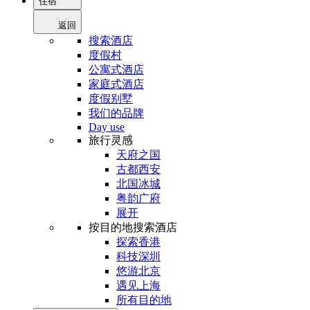
住宿
返回
搜索酒店
度假村
公寓式酒店
家庭式酒店
度假别墅
我们的品牌
Day use
旅行灵感
天府之国
古都西安
北国冰城
粤韵广府
展开
按目的地搜索酒店
探索香港
科技深圳
悠游北京
遇见上海
所有目的地