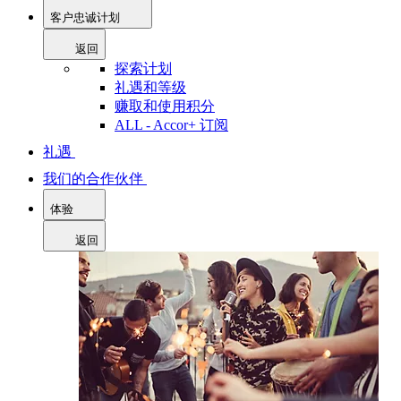
客户忠诚计划
返回
探索计划
礼遇和等级
赚取和使用积分
ALL - Accor+ 订阅
礼遇
我们的合作伙伴
体验
返回