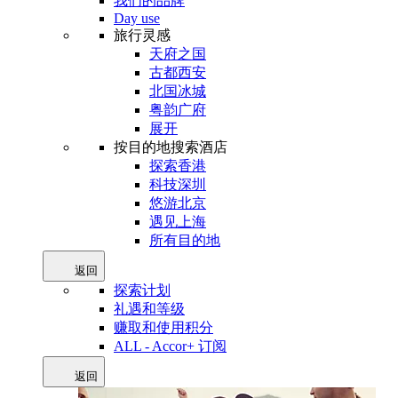
我们的品牌
Day use
旅行灵感
天府之国
古都西安
北国冰城
粤韵广府
展开
按目的地搜索酒店
探索香港
科技深圳
悠游北京
遇见上海
所有目的地
返回
探索计划
礼遇和等级
赚取和使用积分
ALL - Accor+ 订阅
返回