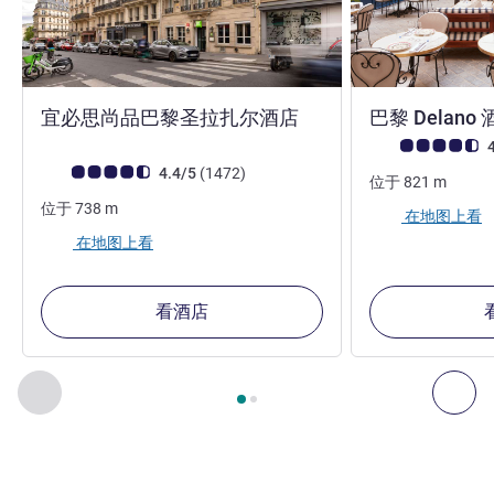
3 星
宜必思尚品巴黎圣拉扎尔酒店
巴黎 Delano
客户意见评级 (ALL
4
客户意见评级 (ALL 评级)
评论
4.4/5
(1472
)
位于
821
m
位于
738
m
在地图上看
在地图上看
看酒店
第
1
页，共
2
页
, 我们在附近的其他酒店 1 :, 我们在附近的其他酒
上一个 - 我们在附近的其他酒店
下