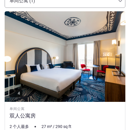
单间公寓 (1)
请参阅详情
4
单间公寓
双人公寓房
2 个人最多
27
m²
/
290
sq ft