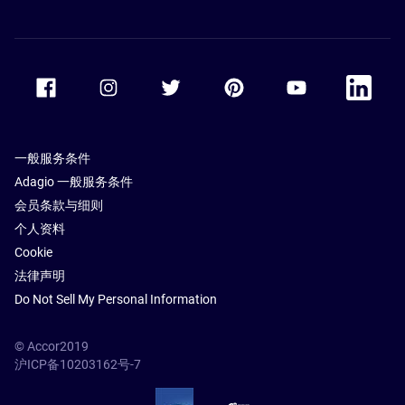
Accor Facebook
Accor Instagram
Accor Twitter
Accor Pinterest
Accor Youtube
Accor Li
一般服务条件
Adagio 一般服务条件
会员条款与细则
个人资料
Cookie
法律声明
Do Not Sell My Personal Information
© Accor2019
沪ICP备10203162号-7
SSL Secure – globalSign