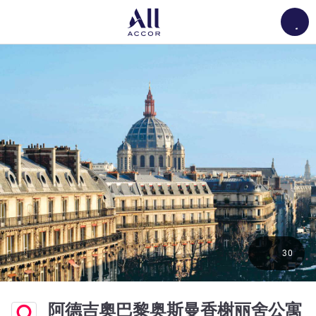
Load
30
阿德吉奧巴黎奥斯曼香榭丽舍公寓