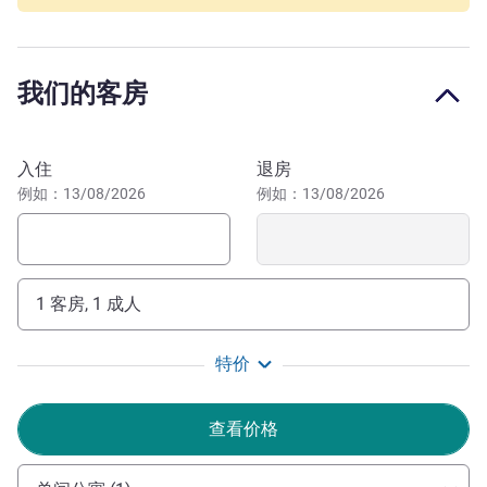
级公寓。这家巴黎公寓酒店距离香榭丽舍仅 10 分钟步行距
离，靠近蒙索公园、凯旋门和 Miromesnil 地铁站，是在首
都中心旅游或出差的理想住宿选择。
我们的客房
巴黎奥斯曼香榭丽舍阿德吉奥公寓酒店位于享有盛名的第 8
区，地理位置优越，靠近香榭丽舍、凯旋门和蒙索公园。可
预订此酒店
直达公共交通站点。
入住
退房
例如：13/08/2026
例如：13/08/2026
我们的接待处周一至周四上午 8 点至下午 6 点，周五至
周日全天 24 小时开放，欢迎您的光临。
Maël BRUCTER 酒店管理
1 客房, 1 成人
特价
查看价格