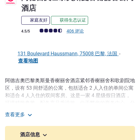
4 星
酒店
家庭友好
获得生态认证
客户意见评级 (ALL 评级)
406 评论
4.5/5
131 Boulevard Haussmann, 75008 巴黎, 法国
-
查看地图
阿德吉奧巴黎奥斯曼香榭丽舍酒店紧邻香榭丽舍和歌剧院地
描述
区，设有 53 间舒适的公寓，包括适合 2 人入住的单间公寓
和适合 4 人入住的双间客房。这是一家 4 星级假日酒店，
环境精致典雅，配备高品质设施。位于繁华的商务中心，分
布着众多热门旅游景点：马德莱娜教堂、凯旋门、卢浮宫和
查看更多
杜乐丽花园。
阿德吉奧巴黎奥斯曼香榭丽舍公寓酒店
巴黎奥斯曼香榭丽舍阿德吉奥公寓酒店位于享有盛名的第 8
酒店信息
区，提供配有厨房、免费无线网络和酒店设施的现代化四星