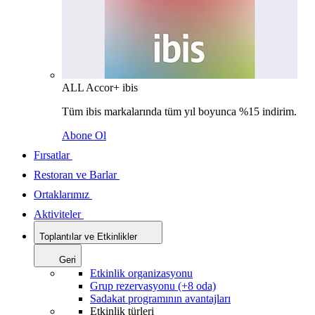
ALL Accor+ ibis
Tüm ibis markalarında tüm yıl boyunca %15 indirim.
Abone Ol
Fırsatlar
Restoran ve Barlar
Ortaklarımız
Aktiviteler
Toplantılar ve Etkinlikler
Geri
Etkinlik organizasyonu
Grup rezervasyonu (+8 oda)
Sadakat programının avantajları
Etkinlik türleri