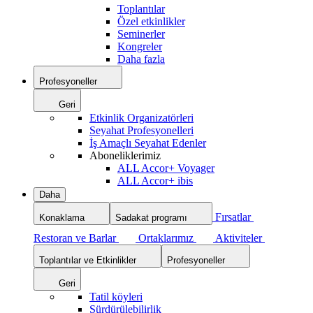
Toplantılar
Özel etkinlikler
Seminerler
Kongreler
Daha fazla
Profesyoneller
Geri
Etkinlik Organizatörleri
Seyahat Profesyonelleri
İş Amaçlı Seyahat Edenler
Aboneliklerimiz
ALL Accor+ Voyager
ALL Accor+ ibis
Daha
Fırsatlar
Konaklama
Sadakat programı
Restoran ve Barlar
Ortaklarımız
Aktiviteler
Toplantılar ve Etkinlikler
Profesyoneller
Geri
Tatil köyleri
Sürdürülebilirlik