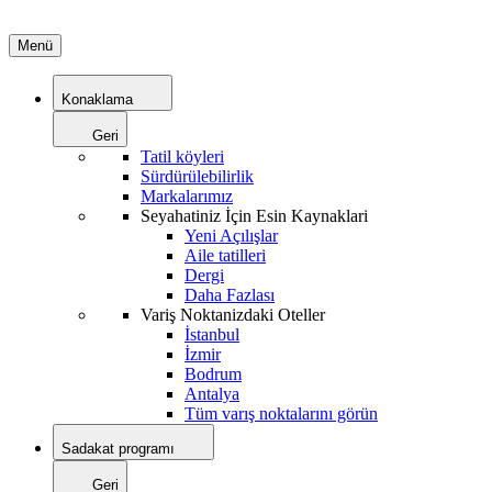
Menü
Konaklama
Geri
Tatil köyleri
Sürdürülebilirlik
Markalarımız
Seyahatiniz İçin Esin Kaynaklari
Yeni Açılışlar
Aile tatilleri
Dergi
Daha Fazlası
Variş Noktanizdaki Oteller
İstanbul
İzmir
Bodrum
Antalya
Tüm varış noktalarını görün
Sadakat programı
Geri