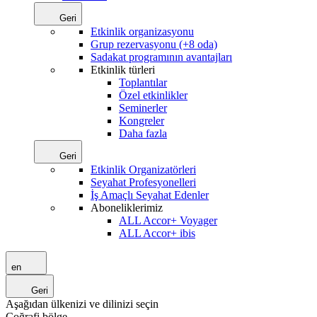
Geri
Etkinlik organizasyonu
Grup rezervasyonu (+8 oda)
Sadakat programının avantajları
Etkinlik türleri
Toplantılar
Özel etkinlikler
Seminerler
Kongreler
Daha fazla
Geri
Etkinlik Organizatörleri
Seyahat Profesyonelleri
İş Amaçlı Seyahat Edenler
Aboneliklerimiz
ALL Accor+ Voyager
ALL Accor+ ibis
en
Geri
Aşağıdan ülkenizi ve dilinizi seçin
Coğrafi bölge