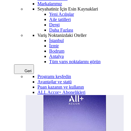
Markalarımız
Seyahatiniz İçin Esin Kaynaklari
Yeni Açılışlar
Aile tatilleri
Dergi
Daha Fazlası
Variş Noktanizdaki Oteller
İstanbul
İzmir
Bodrum
Antalya
Tüm varış noktalarını görün
Geri
Programı keşfedin
Avantajlar ve statü
Puan kazanın ve kullanın
ALL Accor+ Abonelikleri