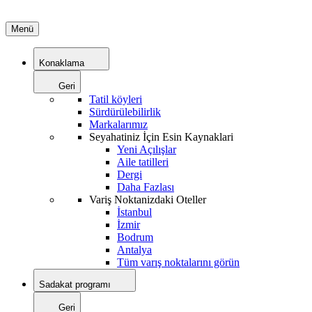
Menü
Konaklama
Geri
Tatil köyleri
Sürdürülebilirlik
Markalarımız
Seyahatiniz İçin Esin Kaynaklari
Yeni Açılışlar
Aile tatilleri
Dergi
Daha Fazlası
Variş Noktanizdaki Oteller
İstanbul
İzmir
Bodrum
Antalya
Tüm varış noktalarını görün
Sadakat programı
Geri