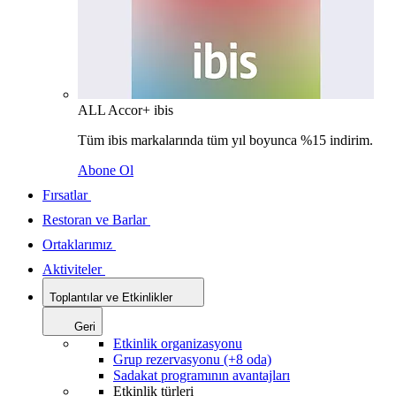
ALL Accor+ ibis
Tüm ibis markalarında tüm yıl boyunca %15 indirim.
Abone Ol
Fırsatlar
Restoran ve Barlar
Ortaklarımız
Aktiviteler
Toplantılar ve Etkinlikler
Geri
Etkinlik organizasyonu
Grup rezervasyonu (+8 oda)
Sadakat programının avantajları
Etkinlik türleri