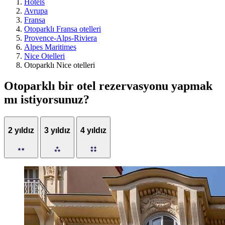
Hotels
Avrupa
Fransa
Otoparklı Fransa otelleri
Provence-Alps-Riviera
Alpes Maritimes
Nice Otelleri
Otoparklı Nice otelleri
Otoparklı bir otel rezervasyonu yapmak
mı istiyorsunuz?
2 yıldız
3 yıldız
4 yıldız