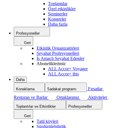
Toplantılar
Özel etkinlikler
Seminerler
Kongreler
Daha fazla
Profesyoneller
Geri
Etkinlik Organizatörleri
Seyahat Profesyonelleri
İş Amaçlı Seyahat Edenler
Aboneliklerimiz
ALL Accor+ Voyager
ALL Accor+ ibis
Daha
Fırsatlar
Konaklama
Sadakat programı
Restoran ve Barlar
Ortaklarımız
Aktiviteler
Toplantılar ve Etkinlikler
Profesyoneller
Geri
Tatil köyleri
Sürdürülebilirlik