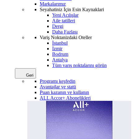
Markalarımız
Seyahatiniz İçin Esin Kaynaklari
Yeni Açılışlar
Aile tatilleri
Dergi
Daha Fazlası
Variş Noktanizdaki Oteller
İstanbul
İzmir
Bodrum
Antalya
Tüm varış noktalarını görün
Geri
Programı keşfedin
Avantajlar ve statü
Puan kazanın ve kullanın
ALL Accor+ Abonelikleri