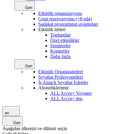
Geri
Etkinlik organizasyonu
Grup rezervasyonu (+8 oda)
Sadakat programının avantajları
Etkinlik türleri
Toplantılar
Özel etkinlikler
Seminerler
Kongreler
Daha fazla
Geri
Etkinlik Organizatörleri
Seyahat Profesyonelleri
İş Amaçlı Seyahat Edenler
Aboneliklerimiz
ALL Accor+ Voyager
ALL Accor+ ibis
en
Geri
Aşağıdan ülkenizi ve dilinizi seçin
Coğrafi bölge