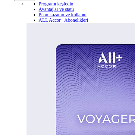
Programı keşfedin
Avantajlar ve statü
Puan kazanın ve kullanın
ALL Accor+ Abonelikleri