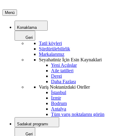
Menü
Konaklama
Geri
Tatil köyleri
Sürdürülebilirlik
Markalarımız
Seyahatiniz İçin Esin Kaynaklari
Yeni Açılışlar
Aile tatilleri
Dergi
Daha Fazlası
Variş Noktanizdaki Oteller
İstanbul
İzmir
Bodrum
Antalya
Tüm varış noktalarını görün
Sadakat programı
Geri