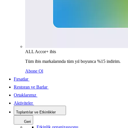
ALL Accor+ ibis
Tüm ibis markalarında tüm yıl boyunca %15 indirim.
Abone Ol
Fırsatlar
Restoran ve Barlar
Ortaklarımız
Aktiviteler
Toplantılar ve Etkinlikler
Geri
Etkinlik organizasyonu