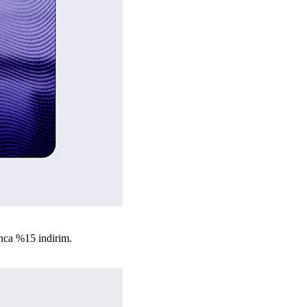
nca %15 indirim.