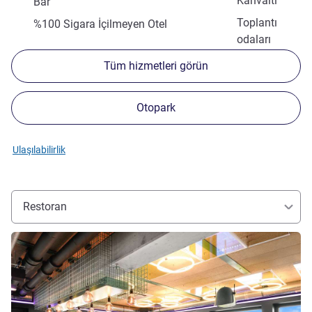
Kahvaltı
Bar
Toplantı
%100 Sigara İçilmeyen Otel
odaları
Tüm hizmetleri görün
Otopark
Ulaşılabilirlik
Restoran
Ayrıntıları göster