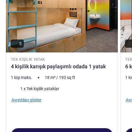
Zsuzsanna Deak Otel Yönetimi
5
TEK KIŞILIK YATAK
TEK
4 kişilik karışık paylaşımlı odada 1 yatak
6 k
1 kişi maks.
18
m²
/
193
sq ft
1 k
Şilte
Şilt
1 x Tek kişilik yataklar
Ayrıntıları göster
Ayr