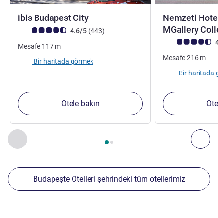
3 yıldız
ibis Budapest City
Nemzeti Hotel
MGallery Coll
Avis müşterileri puanı (ALL Puanlama)
görüş
4.6/5
(443
)
Avis müşterileri 
4
Mesafe
117
m
Mesafe
216
m
Bir haritada görmek
Bir haritada
Otele bakın
Ote
Sayfa
1
/
2
, Yakınlardaki diğer tesislerimiz 1 :, Yakınlardaki diğ
Önceki - Yakınlardaki diğer tesislerimiz
Sonr
Budapeşte Otelleri şehrindeki tüm otellerimiz