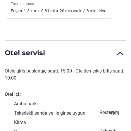
Tren istasyonu
Erişim:
1.3
km
/
0.81
mi
20
min
walk
/
8
min
drive
Otel servisi
Otele giriş başlangıç saati:
15:00
- Otelden çıkış bitiş saati:
10:00
Otel içi
Araba parkı
Restoran
Tekerlekli sandalye ile girişe uygun
Wi-Fi
Klima