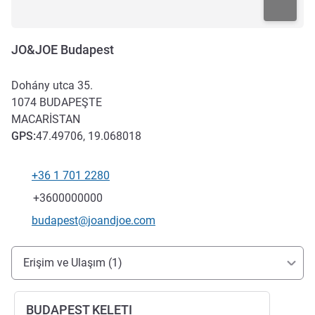
JO&JOE Budapest
Dohány utca 35.
1074
BUDAPEŞTE
MACARISTAN
GPS
:
47.49706, 19.068018
+36 1 701 2280
Telefon
Faks
+3600000000
İletişim için e-posta
budapest@joandjoe.com
Erişim ve ulaşım
Erişim ve Ulaşım (1)
BUDAPEST KELETI