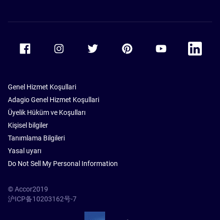
Accor Facebook
Accor Instagram
Accor Twitter
Accor Pinterest
Accor Youtube
Accor Li
Genel Hizmet Koşullari
Adagio Genel Hizmet Koşullari
Üyelik Hüküm ve Koşulları
Kişisel bilgiler
Tanımlama Bilgileri
Yasal uyarı
Do Not Sell My Personal Information
© Accor2019
沪ICP备10203162号-7
SSL Secure – globalSign