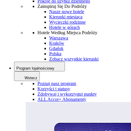
Pokoje do użytku dziennego
Zainspiruj Się Do Podróży
Nasze nowe hotele
Kierunki miesiąca
Wycieczki rodzinne
Hotele w górach
Hotele Według Miejsca Podróży
Warszawa
Kraków
Gdańsk
Polska
Zobacz wszystkie kierunki
Program lojalnościowy
Wstecz
Poznaj nasz program
Korzyści i statusy
Zdobywaj i wykorzystuj punkty
ALL Accor+ Abonamenty