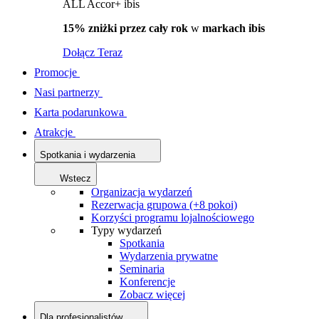
ALL Accor+ ibis
15% zniżki przez cały rok
w
markach ibis
Dołącz Teraz
Promocje
Nasi partnerzy
Karta podarunkowa
Atrakcje
Spotkania i wydarzenia
Wstecz
Organizacja wydarzeń
Rezerwacja grupowa (+8 pokoi)
Korzyści programu lojalnościowego
Typy wydarzeń
Spotkania
Wydarzenia prywatne
Seminaria
Konferencje
Zobacz więcej
Dla profesjonalistów