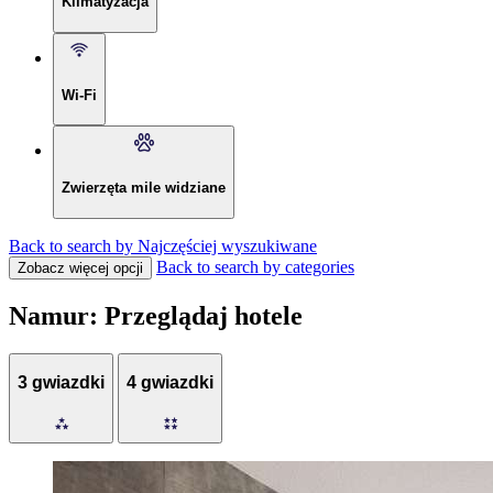
Klimatyzacja
Wi-Fi
Zwierzęta mile widziane
Back to search by Najczęściej wyszukiwane
Back to search by categories
Zobacz więcej opcji
Namur: Przeglądaj hotele
3 gwiazdki
4 gwiazdki