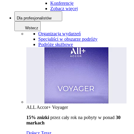
Konferencje
Zobacz więcej
Dla profesjonalistów
Wstecz
Organizacja wydarzeń
Specjaliści w obszarze podróży
Podróże służbowe
ALL Accor+ Voyager
15% znizki
przez cały rok na pobyty w ponad
30
markach
Dołącz Teraz