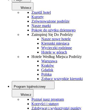
Wstecz
Znajdź hotel
Kurorty
Zrównoważone podróże
Nasze marki
Pokoje do użytku dziennego
Zainspiruj Się Do Podróży
Nasze nowe hotele
Kierunki miesiąca
Wycieczki rodzinne
Hotele w górach
Hotele Według Miejsca Podróży
Warszawa
Kraków
Gdańsk
Polska
Zobacz wszystkie kierunki
Program lojalnościowy
Wstecz
Poznaj nasz program
Korzyści i statusy
Zdobywaj i wykorzystuj punkty