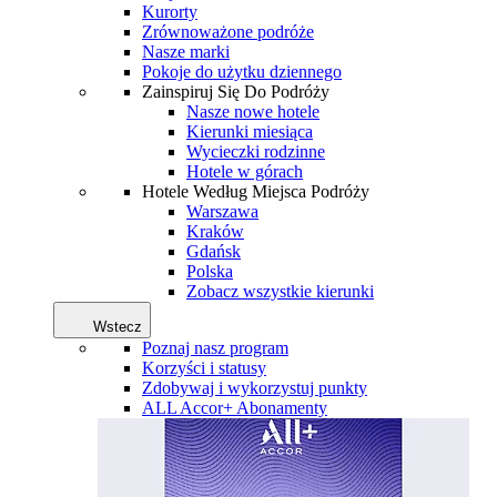
Kurorty
Zrównoważone podróże
Nasze marki
Pokoje do użytku dziennego
Zainspiruj Się Do Podróży
Nasze nowe hotele
Kierunki miesiąca
Wycieczki rodzinne
Hotele w górach
Hotele Według Miejsca Podróży
Warszawa
Kraków
Gdańsk
Polska
Zobacz wszystkie kierunki
Wstecz
Poznaj nasz program
Korzyści i statusy
Zdobywaj i wykorzystuj punkty
ALL Accor+ Abonamenty