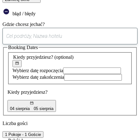
błąd / błędy
Gdzie chcesz jechać?
0
sugestia
Booking Dates
została
znaleziona
Kiedy przyjedziesz?
(optional)
Wybierz datę rozpoczęcia
Wybierz datę zakończenia
Kiedy przyjedziesz?
04 sierpnia
05 sierpnia
Liczba gości
1 Pokoje - 1 Goście