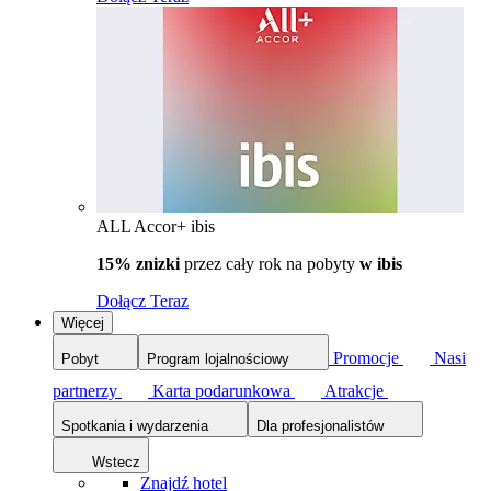
ALL Accor+ ibis
15% znizki
przez cały rok na pobyty
w ibis
Dołącz Teraz
Więcej
Promocje
Nasi
Pobyt
Program lojalnościowy
partnerzy
Karta podarunkowa
Atrakcje
Spotkania i wydarzenia
Dla profesjonalistów
Wstecz
Znajdź hotel