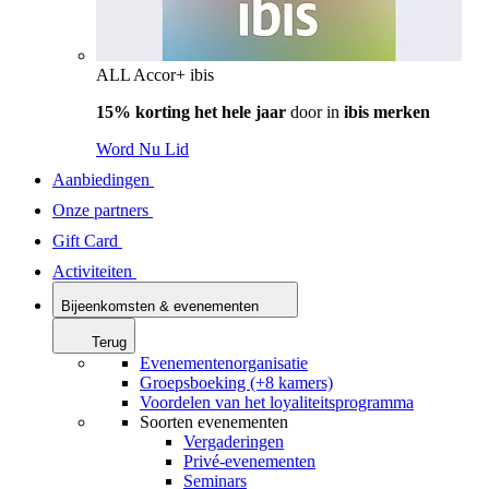
ALL Accor+ ibis
15% korting het hele jaar
door in
ibis merken
Word Nu Lid
Aanbiedingen
Onze partners
Gift Card
Activiteiten
Bijeenkomsten & evenementen
Terug
Evenementenorganisatie
Groepsboeking (+8 kamers)
Voordelen van het loyaliteitsprogramma
Soorten evenementen
Vergaderingen
Privé-evenementen
Seminars