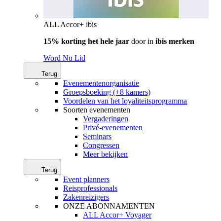
ALL Accor+ ibis
15% korting het hele jaar
door in
ibis merken
Word Nu Lid
Terug
Evenementenorganisatie
Groepsboeking (+8 kamers)
Voordelen van het loyaliteitsprogramma
Soorten evenementen
Vergaderingen
Privé-evenementen
Seminars
Congressen
Meer bekijken
Terug
Event planners
Reisprofessionals
Zakenreizigers
ONZE ABONNAMENTEN
ALL Accor+ Voyager