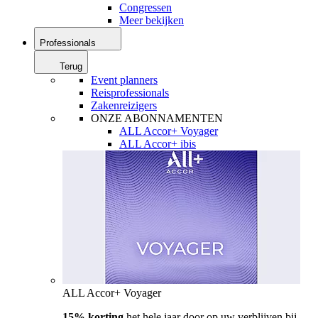
Congressen
Meer bekijken
Professionals
Terug
Event planners
Reisprofessionals
Zakenreizigers
ONZE ABONNAMENTEN
ALL Accor+ Voyager
ALL Accor+ ibis
ALL Accor+ Voyager
15% korting
het hele jaar door op uw verblijven bij