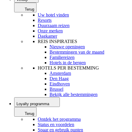
Terug
Uw hotel vinden
Resorts
Duurzaam reizen
Onze merken
Dagkamer
REIS INSPIRATIES
Nieuwe openingen
Bestemmingen van de maand
Familiereizen
Hotels in de bergen
HOTELS PER BESTEMMING
Amsterdam
Den Haag
Eindhoven
Brussel
Bekijk alle bestemmingen
Loyalty programma
Terug
Ontdek het programma
Status en voordelen
Spaar en gebruik punten