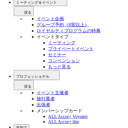
ミーティング＆イベント
戻る
イベント企画
グループ予約（8室以上）
ロイヤルティプログラムの特典
イベントタイプ
ミーティング
プライベートイベント
セミナー
コンベンション
もっと見る
プロフェッショナル
戻る
イベント主催者
旅行業者
出張者
メンバーシップカード
ALL Accor+ Voyager
ALL Accor+ ibis
追加で