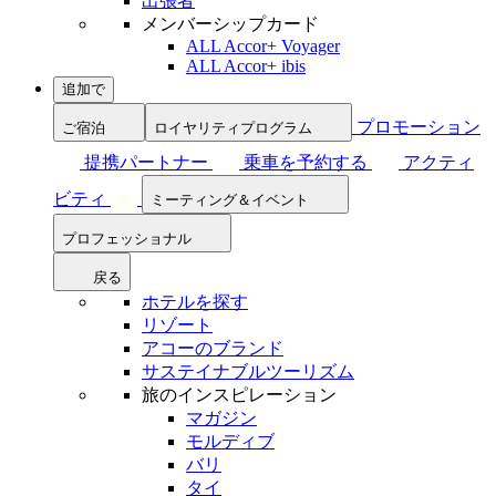
出張者
メンバーシップカード
ALL Accor+ Voyager
ALL Accor+ ibis
追加で
プロモーション
ご宿泊
ロイヤリティプログラム
提携パートナー
乗車を予約する
アクティ
ビティ
ミーティング＆イベント
プロフェッショナル
戻る
ホテルを探す
リゾート
アコーのブランド
サステイナブルツーリズム
旅のインスピレーション
マガジン
モルディブ
バリ
タイ