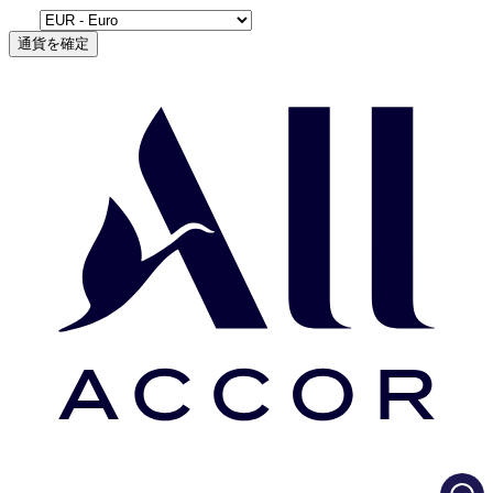
通貨を確定
Load