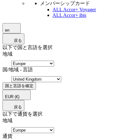
メンバーシップカード
ALL Accor+ Voyager
ALL Accor+ ibis
en
戻る
以下で国と言語を選択
地域
国/地域 - 言語
国と言語を確定
EUR
(€)
戻る
以下で通貨を選択
地域
通貨