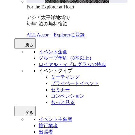
For the Explorer at Heart
アジア太平洋地域で
毎年2泊の無料宿泊
ALL Accor + Explorerに登録
戻る
イベント企画
グループ予約（8室以上）
ロイヤルティプログラムの特典
イベントタイプ
ミーティング
プライベートイベント
セミナー
コンベンション
もっと見る
戻る
イベント主催者
旅行業者
出張者