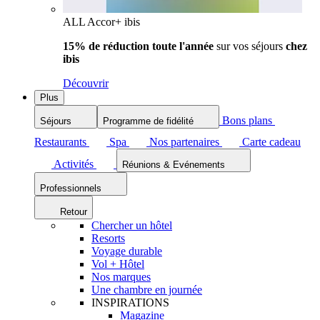
ALL Accor+ ibis
15% de réduction toute l'année
sur vos séjours
chez
ibis
Découvrir
Plus
Bons plans
Séjours
Programme de fidélité
Restaurants
Spa
Nos partenaires
Carte cadeau
Activités
Réunions & Evénements
Professionnels
Retour
Chercher un hôtel
Resorts
Voyage durable
Vol + Hôtel
Nos marques
Une chambre en journée
INSPIRATIONS
Magazine