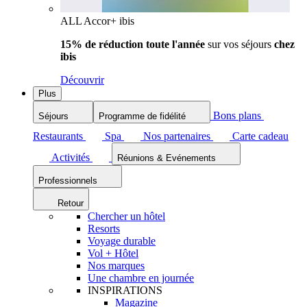
ALL Accor+ ibis
15% de réduction toute l'année
sur vos séjours
chez
ibis
Découvrir
Plus
Bons plans
Séjours
Programme de fidélité
Restaurants
Spa
Nos partenaires
Carte cadeau
Activités
Réunions & Evénements
Professionnels
Retour
Chercher un hôtel
Resorts
Voyage durable
Vol + Hôtel
Nos marques
Une chambre en journée
INSPIRATIONS
Magazine