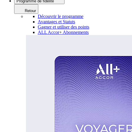
Programme de fidélité
Retour
Découvrir le programme
Avantages et Statuts
Gagner et utiliser des points
ALL Accor+ Abonnements