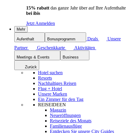
15% rabatt
das ganze Jahr über auf Ihre Aufenthalte
bei ibis
Jetzt Anmelden
Mehr
Deals
Unsere
Aufenthalt
Bonusprogramm
Partner
Geschenkkarte
Aktivitäten
Meetings & Events
Business
Zurück
Hotel suchen
Resorts
Nachhaltiges Reisen
Flug + Hotel
Unsere Marken
Ein Zimmer für den Tag
REISEIDEEN
Magazin
Neueröffnungen
Reiseziele des Monats
Familienausflüge
Entdecken Sie unsere City Guides