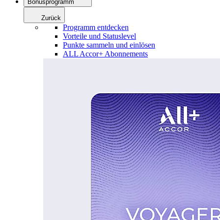
Bonusprogramm
Zurück
Programm entdecken
Vorteile und Statuslevel
Punkte sammeln und einlösen
ALL Accor+ Abonnements